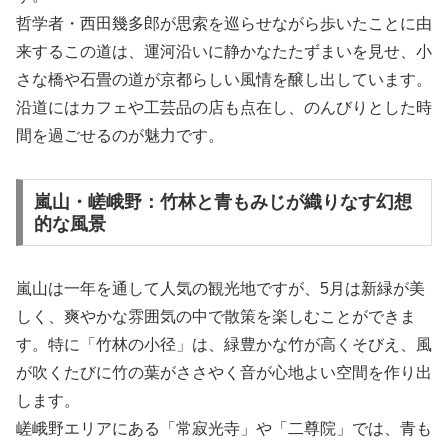
哲学者・西田幾多郎が思索を巡らせながら歩いたことに由
来するこの道は、運河沿いに静かなたたずまいを見せ、小
さな橋や石畳の道が京都らしい風情を醸し出しています。
沿道にはカフェや工芸品の店も点在し、のんびりとした時
間を過ごせるのが魅力です。
嵐山・嵯峨野：竹林と青もみじが織りなす幻想
的な風景
嵐山は一年を通して人気の観光地ですが、5月は新緑が美
しく、爽やかな雰囲気の中で散策を楽しむことができま
す。特に「竹林の小径」は、緑豊かな竹が高くそびえ、風
が吹くたびに竹の葉がささやく音が心地よい空間を作り出
します。
嵯峨野エリアにある「常寂光寺」や「二尊院」では、青も