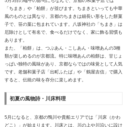
5月5日の端午の節句にちなんで、京都の和菓子店では
「ちまき」や「柏餅」が並びます。ちまきといっても中華
風のものとは異なり、京都のちまきは細長い形をした餅菓
子で、笹の葉に包まれています。八坂神社の「ちまき」は
厄除けとして有名で、食べるだけでなく、家に飾る習慣も
あります。
また、「柏餅」は、つぶあん・こしあん・味噌あんの3種
類が楽しめるのが京都流。特に味噌あんの柏餅は、甘じょ
っぱい独特の風味があり、京都ならではの味覚として人気
です。老舗和菓子店「出町ふたば」や「鶴屋吉信」で購入
すると、伝統の味を存分に楽しめます。
初夏の風物詩・川床料理
5月になると、京都の鴨川や貴船エリアでは「川床（かわ
どこ）」が始まります。川床とは、川の上や川沿いに設け