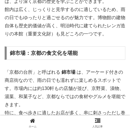
ば、より深く京都の歴史を学ぶことができます。
館内は広く、じっくりと見学するのに適しているため、雨
の日でもゆったりと過ごせるのが魅力です。博物館の建物
自体も歴史的価値が高く、明治時代に建てられたレンガ造
りの本館（重要文化財）も見どころの一つです。
錦市場：京都の食文化を堪能
「京都の台所」と呼ばれる
錦市場
は、アーケード付きの
商店街なので、雨の日でも濡れずに楽しめるスポットで
す。市場内には約130軒もの店舗が並び、京野菜、漬物、
湯葉、和菓子など、京都ならではの食材やグルメを堪能で
きます。
特に、食べ歩きに適したお店が多く、串に刺さっただし巻
き卵や、揚げたての湯葉コロッケなど、小腹を満たしなが
ホーム
人気記事
ら京都の味を楽しめます。また、観光客向けのお土産店も