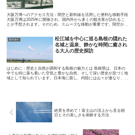
大阪万博へのアクセス方法：関空と新幹線を活用した便利な移動手段
大阪万博は2025年に開催され、国内外から多くの観光客が訪れるこ
とが予想されます。そのため、スムーズな移動が重要です。関空から
のアクセスや新幹線の利用方法を知っておくと、旅行が...
松江城を中心に巡る島根の隠れた
国内旅行
名城と温泉、静かな時間に癒され
る大人の歴史探訪
はじめに：歴史と自然が調和する島根の魅力とは 島根県は、日本の
中でも特に落ち着いた空気と豊かな自然、そして深い歴史が息づく地
域として知られています。日本海に面し、内陸には山々が連なり、自
然とともに生きてきた人々の暮らしが今も色濃く残っていま...
絶景を求めて！富士山の頂上から見る朝
日とその美しさを体験する方法