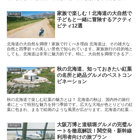
ふれています。雨に濡れることで街全体がしっとりとした...
家族で楽しむ！北海道の大自然で
国内旅行
子どもと一緒に冒険するアクティ
ビティ12選
北海道の大自然を満喫！家族で行くべき理由 北海道は、その雄大な
自然と四季折々の美しい景色で知られています。家族旅行の目的地と
しても、北海道は非常に魅力的です。特に、大自然を満喫できるアク
ティビティが豊富で、子どもたちにとっても楽しい体験が待...
秋の北海道、知っておきたい紅葉
国内旅行
の名所と絶品グルメのベストコン
ビネーション
秋の北海道で楽しむ紅葉の魅力とは？ 北海道の秋は、国内外の旅行
者にとって特別な魅力を持つ季節です。広大な大地が色とりどりの紅
葉に包まれ、まるで絵画のような風景が広がります。北海道の紅葉
は、他の地域と比べて遅く、10月から11月にかけて見頃を...
大阪万博と道頓堀グルメの完璧ル
国内旅行
ートを徹底解説！関空発・新幹線
利用者向けの旅プラン