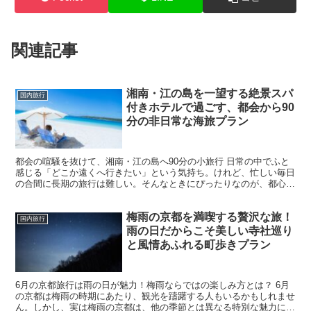
関連記事
湘南・江の島を一望する絶景スパ
国内旅行
付きホテルで過ごす、都会から90
分の非日常な海旅プラン
都会の喧騒を抜けて、湘南・江の島へ90分の小旅行 日常の中でふと
感じる「どこか遠くへ行きたい」という気持ち。けれど、忙しい毎日
の合間に長期の旅行は難しい。そんなときにぴったりなのが、都心か
らわずか90分で行ける湘南・江の島へのショートトリッ...
梅雨の京都を満喫する贅沢な旅！
国内旅行
雨の日だからこそ美しい寺社巡り
と風情あふれる町歩きプラン
6月の京都旅行は雨の日が魅力！梅雨ならではの楽しみ方とは？ 6月
の京都は梅雨の時期にあたり、観光を躊躇する人もいるかもしれませ
ん。しかし、実は梅雨の京都は、他の季節とは異なる特別な魅力にあ