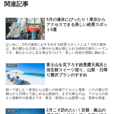
関連記事
5月の連休にぴったり！東京から
国内旅行
アクセスできる美しい絶景スポッ
ト5選
はじめに：5月の連休におすすめする絶景スポットとは？ 5月の連休
は、春の暖かな日差しと爽やかな風が感じられる絶好の旅行シーズン
です。都心から少し足を伸ばすだけで、美しい自然や景観に触れるこ
とができるスポットが多くあります。今回は、東京から日...
富士山を見下ろす絶景露天風呂と
国内旅行
信玄餅スイーツ巡り、山梨・日帰
り贅沢プランのすすめ
朝一で楽しむ！新宿から山梨への快適アクセスと電車・バスの選び方
都心から日帰りで楽しめる山梨旅行。まず大事なのは、アクセスの良
さと移動中の快適さです。東京・新宿から山梨県へは、電車や高速バ
スが多数運行されており、日帰り旅にぴったりのルートが...
2月こそ訪れたい！京都・嵐山の
国内旅行