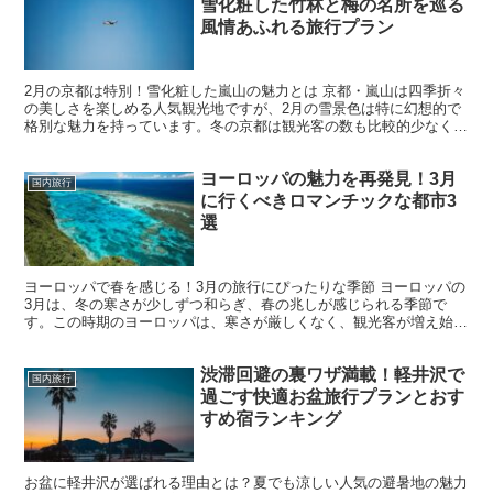
雪化粧した竹林と梅の名所を巡る
風情あふれる旅行プラン
2月の京都は特別！雪化粧した嵐山の魅力とは 京都・嵐山は四季折々
の美しさを楽しめる人気観光地ですが、2月の雪景色は特に幻想的で
格別な魅力を持っています。冬の京都は観光客の数も比較的少なく、
静かな雰囲気の中でゆったりと嵐山の風情を楽しむことが...
ヨーロッパの魅力を再発見！3月
国内旅行
に行くべきロマンチックな都市3
選
ヨーロッパで春を感じる！3月の旅行にぴったりな季節 ヨーロッパの
3月は、冬の寒さが少しずつ和らぎ、春の兆しが感じられる季節で
す。この時期のヨーロッパは、寒さが厳しくなく、観光客が増え始め
る前の静かな時期でもあります。観光地ではまだ混雑が少な...
渋滞回避の裏ワザ満載！軽井沢で
国内旅行
過ごす快適お盆旅行プランとおす
すめ宿ランキング
お盆に軽井沢が選ばれる理由とは？夏でも涼しい人気の避暑地の魅力