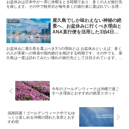
お盆休みは日本中が一斉に休暇をとる時期であり、多くの人が旅行先
を探します。その中で軽井沢が毎年多くの旅行者に選ばれている理由
は、「涼しさ」と「都会からのアクセスの良さ」にありま...
屋久島でしか味わえない神秘の絶
国内旅行
景へ、お盆休みに行くべき理由と
ANA直行便を活用した3泊4日の
モデルコース
お盆休みに屋久島を選ぶべき3つの理由とは お盆休みといえば、多く
の人が実家への帰省や国内旅行を検討する時期です。その中でも、屋
久島は一度は訪れてみたい憧れの旅行先として注目されています。特
に夏場のお盆休みは、屋久島の自然の美しさと過ごしやす...
今年のゴールデンウィークは沖縄で過ご
すべき理由とおすすめの絶景スポット
混雑回避！ゴールデンウィーク中でもゆ
っくり楽しめる沖縄の隠れた名所とおす
すめ宿