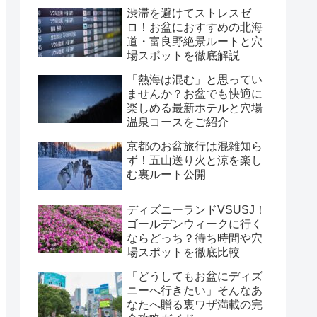
渋滞を避けてストレスゼ
ロ！お盆におすすめの北海
道・富良野絶景ルートと穴
場スポットを徹底解説
「熱海は混む」と思ってい
ませんか？お盆でも快適に
楽しめる最新ホテルと穴場
温泉コースをご紹介
京都のお盆旅行は混雑知ら
ず！五山送り火と涼を楽し
む裏ルート公開
ディズニーランドVSUSJ！
ゴールデンウィークに行く
ならどっち？待ち時間や穴
場スポットを徹底比較
「どうしてもお盆にディズ
ニーへ行きたい」そんなあ
なたへ贈る裏ワザ満載の完