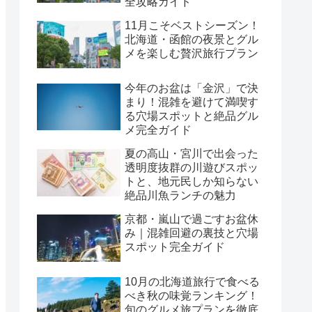
全攻略ガイド
11月こそベストシーズン！
北海道・函館の夜景とグル
メを楽しむ贅沢旅行プラン
今年のお盆は「金沢」で決
まり！混雑を避けて満喫す
る穴場スポットと絶品グル
メ完全ガイド
夏の高山・宮川で出会った
透明度抜群の川遊びスポッ
トと、地元民しか知らない
絶品川魚ランチの魅力
京都・嵐山で過ごすお盆休
み｜混雑回避の裏技と穴場
スポット完全ガイド
10月の北海道旅行で食べる
べき秋の味覚ランキング！
旬のグルメ旅プランを徹底