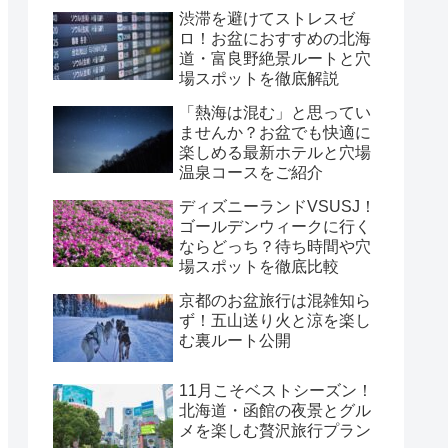
渋滞を避けてストレスゼ
ロ！お盆におすすめの北海
道・富良野絶景ルートと穴
場スポットを徹底解説
「熱海は混む」と思ってい
ませんか？お盆でも快適に
楽しめる最新ホテルと穴場
温泉コースをご紹介
ディズニーランドVSUSJ！
ゴールデンウィークに行く
ならどっち？待ち時間や穴
場スポットを徹底比較
京都のお盆旅行は混雑知ら
ず！五山送り火と涼を楽し
む裏ルート公開
11月こそベストシーズン！
北海道・函館の夜景とグル
メを楽しむ贅沢旅行プラン