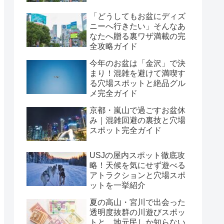
「どうしてもお盆にディズ
ニーへ行きたい」そんなあ
なたへ贈る裏ワザ満載の完
全攻略ガイド
今年のお盆は「金沢」で決
まり！混雑を避けて満喫す
る穴場スポットと絶品グル
メ完全ガイド
京都・嵐山で過ごすお盆休
み｜混雑回避の裏技と穴場
スポット完全ガイド
USJの屋内スポット徹底攻
略！天候を気にせず遊べる
アトラクションと穴場スポ
ットを一挙紹介
夏の高山・宮川で出会った
透明度抜群の川遊びスポッ
トと、地元民しか知らない