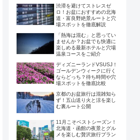
渋滞を避けてストレスゼ
ロ！お盆におすすめの北海
道・富良野絶景ルートと穴
場スポットを徹底解説
「熱海は混む」と思ってい
ませんか？お盆でも快適に
楽しめる最新ホテルと穴場
温泉コースをご紹介
ディズニーランドVSUSJ！
ゴールデンウィークに行く
ならどっち？待ち時間や穴
場スポットを徹底比較
京都のお盆旅行は混雑知ら
ず！五山送り火と涼を楽し
む裏ルート公開
11月こそベストシーズン！
北海道・函館の夜景とグル
メを楽しむ贅沢旅行プラン