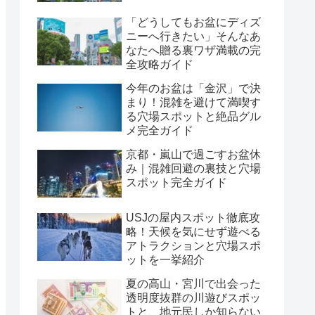
「どうしてもお盆にディズ
ニーへ行きたい」そんなあ
なたへ贈る裏ワザ満載の完
全攻略ガイド
今年のお盆は「金沢」で決
まり！混雑を避けて満喫す
る穴場スポットと絶品グル
メ完全ガイド
京都・嵐山で過ごすお盆休
み｜混雑回避の裏技と穴場
スポット完全ガイド
USJの屋内スポット徹底攻
略！天候を気にせず遊べる
アトラクションと穴場スポ
ットを一挙紹介
夏の高山・宮川で出会った
透明度抜群の川遊びスポッ
トと、地元民しか知らない