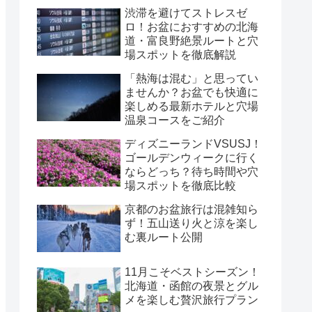
渋滞を避けてストレスゼ
ロ！お盆におすすめの北海
道・富良野絶景ルートと穴
場スポットを徹底解説
「熱海は混む」と思ってい
ませんか？お盆でも快適に
楽しめる最新ホテルと穴場
温泉コースをご紹介
ディズニーランドVSUSJ！
ゴールデンウィークに行く
ならどっち？待ち時間や穴
場スポットを徹底比較
京都のお盆旅行は混雑知ら
ず！五山送り火と涼を楽し
む裏ルート公開
11月こそベストシーズン！
北海道・函館の夜景とグル
メを楽しむ贅沢旅行プラン