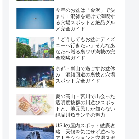
今年のお盆は「金沢」で決
まり！混雑を避けて満喫す
る穴場スポットと絶品グル
メ完全ガイド
「どうしてもお盆にディズ
ニーへ行きたい」そんなあ
なたへ贈る裏ワザ満載の完
全攻略ガイド
京都・嵐山で過ごすお盆休
み｜混雑回避の裏技と穴場
スポット完全ガイド
夏の高山・宮川で出会った
透明度抜群の川遊びスポッ
トと、地元民しか知らない
絶品川魚ランチの魅力
USJの屋内スポット徹底攻
略！天候を気にせず遊べる
アトラクションと穴場スポ