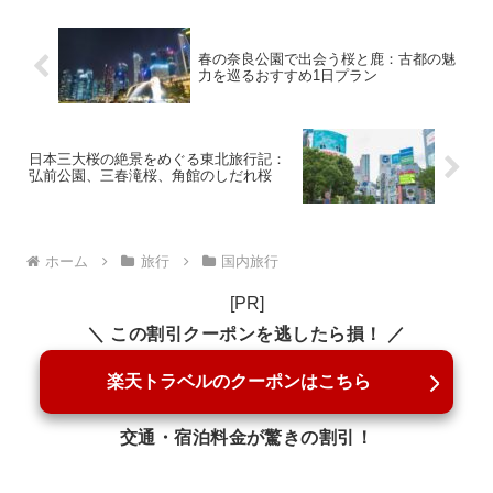
春の奈良公園で出会う桜と鹿：古都の魅
力を巡るおすすめ1日プラン
日本三大桜の絶景をめぐる東北旅行記：
弘前公園、三春滝桜、角館のしだれ桜
ホーム
旅行
国内旅行
[PR]
＼ この割引クーポンを逃したら損！ ／
楽天トラベルのクーポンはこちら
交通・宿泊料金が驚きの割引！