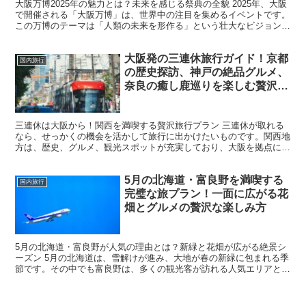
大阪万博2025年の魅力とは？未来を感じる祭典の全貌 2025年、大阪
で開催される「大阪万博」は、世界中の注目を集めるイベントです。
この万博のテーマは「人類の未来を形作る」という壮大なビジョンに
基づいており、最新の技術、環境、文化、そしてグ...
大阪発の三連休旅行ガイド！京都
国内旅行
の歴史探訪、神戸の絶品グルメ、
奈良の癒し鹿巡りを楽しむ贅沢プ
ラン
三連休は大阪から！関西を満喫する贅沢旅行プラン 三連休が取れる
なら、せっかくの機会を活かして旅行に出かけたいものです。関西地
方は、歴史、グルメ、観光スポットが充実しており、大阪を拠点にす
れば短期間でも効率よく巡ることができます。今回は、大阪...
5月の北海道・富良野を満喫する
国内旅行
完璧な旅プラン！一面に広がる花
畑とグルメの贅沢な楽しみ方
5月の北海道・富良野が人気の理由とは？新緑と花畑が広がる絶景シ
ーズン 5月の北海道は、雪解けが進み、大地が春の新緑に包まれる季
節です。その中でも富良野は、多くの観光客が訪れる人気エリアとし
て知られています。この時期の富良野が注目される理由は...