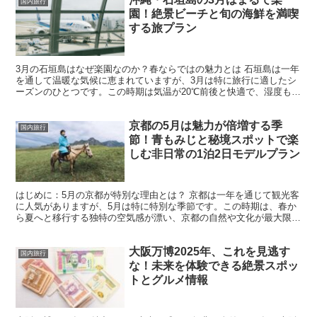
国内旅行
園！絶景ビーチと旬の海鮮を満喫
する旅プラン
3月の石垣島はなぜ楽園なのか？春ならではの魅力とは 石垣島は一年
を通して温暖な気候に恵まれていますが、3月は特に旅行に適したシ
ーズンのひとつです。この時期は気温が20℃前後と快適で、湿度もそ
こまで高くありません。真夏のような暑さや台風の心配...
京都の5月は魅力が倍増する季
国内旅行
節！青もみじと秘境スポットで楽
しむ非日常の1泊2日モデルプラン
はじめに：5月の京都が特別な理由とは？ 京都は一年を通じて観光客
に人気がありますが、5月は特に特別な季節です。この時期は、春か
ら夏へと移行する独特の空気感が漂い、京都の自然や文化が最大限に
楽しめます。桜が散った後の静けさと、青々と茂る新緑が...
大阪万博2025年、これを見逃す
国内旅行
な！未来を体験できる絶景スポッ
トとグルメ情報