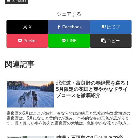
国内旅行
シェアする
X
Facebook
はてブ
Pocket
LINE
コピー
関連記事
北海道・富良野の春絶景を巡る！
国内旅行
5月限定の花畑と爽やかなドライ
ブコースを徹底紹介
富良野の5月はここが魅力！春ならではの絶景と気候の特徴 北海道の
富良野は、5月になると雪解けが進み、本格的な春の景色が広がりま
す。長く厳しい冬を終えた富良野の大地は、色鮮やかな花々が咲き誇
り、爽やかな気候が心地よい季節を迎えます。特にこの時...
沖縄・石垣島の3月はまるで楽