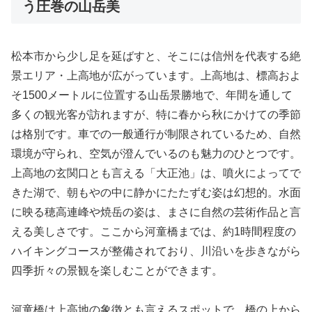
う圧巻の山岳美
松本市から少し足を延ばすと、そこには信州を代表する絶
景エリア・上高地が広がっています。上高地は、標高およ
そ1500メートルに位置する山岳景勝地で、年間を通して
多くの観光客が訪れますが、特に春から秋にかけての季節
は格別です。車での一般通行が制限されているため、自然
環境が守られ、空気が澄んでいるのも魅力のひとつです。
上高地の玄関口とも言える「大正池」は、噴火によってで
きた湖で、朝もやの中に静かにたたずむ姿は幻想的。水面
に映る穂高連峰や焼岳の姿は、まさに自然の芸術作品と言
える美しさです。ここから河童橋までは、約1時間程度の
ハイキングコースが整備されており、川沿いを歩きながら
四季折々の景観を楽しむことができます。
河童橋は上高地の象徴とも言えるスポットで、橋の上から