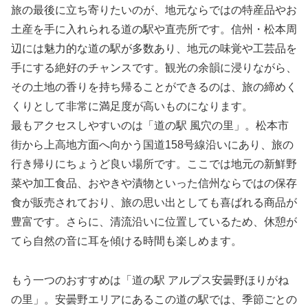
旅の最後に立ち寄りたいのが、地元ならではの特産品やお
土産を手に入れられる道の駅や直売所です。信州・松本周
辺には魅力的な道の駅が多数あり、地元の味覚や工芸品を
手にする絶好のチャンスです。観光の余韻に浸りながら、
その土地の香りを持ち帰ることができるのは、旅の締めく
くりとして非常に満足度が高いものになります。
最もアクセスしやすいのは「道の駅 風穴の里」。松本市
街から上高地方面へ向かう国道158号線沿いにあり、旅の
行き帰りにちょうど良い場所です。ここでは地元の新鮮野
菜や加工食品、おやきや漬物といった信州ならではの保存
食が販売されており、旅の思い出としても喜ばれる商品が
豊富です。さらに、清流沿いに位置しているため、休憩が
てら自然の音に耳を傾ける時間も楽しめます。
もう一つのおすすめは「道の駅 アルプス安曇野ほりがね
の里」。安曇野エリアにあるこの道の駅では、季節ごとの