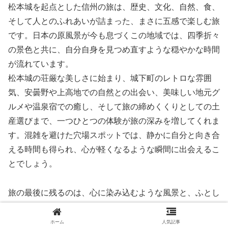
松本城を起点とした信州の旅は、歴史、文化、自然、食、
そして人とのふれあいが詰まった、まさに五感で楽しむ旅
です。日本の原風景が今も息づくこの地域では、四季折々
の景色と共に、自分自身を見つめ直すような穏やかな時間
が流れています。
松本城の荘厳な美しさに始まり、城下町のレトロな雰囲
気、安曇野や上高地での自然との出会い、美味しい地元グ
ルメや温泉宿での癒し、そして旅の締めくくりとしての土
産選びまで、一つひとつの体験が旅の深みを増してくれま
す。混雑を避けた穴場スポットでは、静かに自分と向き合
える時間も得られ、心が軽くなるような瞬間に出会えるこ
とでしょう。
旅の最後に残るのは、心に染み込むような風景と、ふとし
た瞬間に蘇る温かな記憶。松本から始まる信州の旅は、た
だの観光ではなく、人生のひとときを彩る体験として、き
ホーム
人気記事