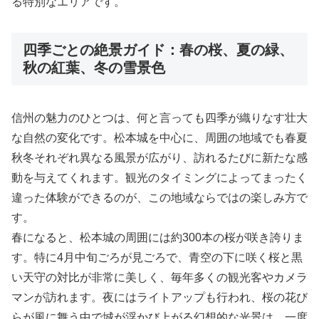
る特別なエリアです。
四季ごとの絶景ガイド：春の桜、夏の緑、
秋の紅葉、冬の雪景色
信州の魅力のひとつは、何と言っても四季が織りなす壮大
な自然の変化です。松本城を中心に、周囲の地域でも春夏
秋冬それぞれ異なる風景が広がり、訪れるたびに新たな感
動を与えてくれます。観光のタイミングによってまったく
違った体験ができるのが、この地域ならではの楽しみ方で
す。
春になると、松本城の周囲には約300本の桜が咲き誇りま
す。特に4月中旬ごろが見ごろで、青空の下に咲く桜と黒
い天守の対比が非常に美しく、毎年多くの観光客やカメラ
マンが訪れます。夜にはライトアップも行われ、桜の花び
らが風に舞う中で城が浮かび上がる幻想的な光景は、一度