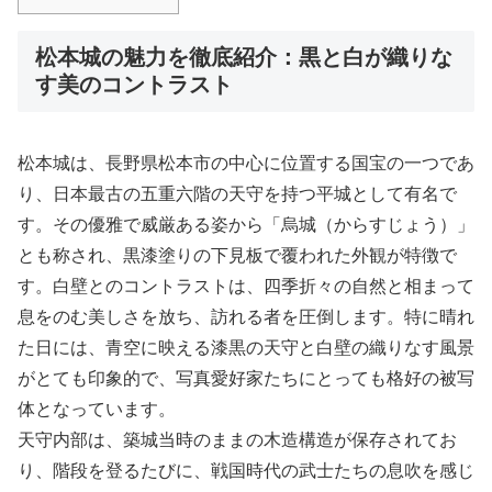
松本城の魅力を徹底紹介：黒と白が織りな
す美のコントラスト
松本城は、長野県松本市の中心に位置する国宝の一つであ
り、日本最古の五重六階の天守を持つ平城として有名で
す。その優雅で威厳ある姿から「烏城（からすじょう）」
とも称され、黒漆塗りの下見板で覆われた外観が特徴で
す。白壁とのコントラストは、四季折々の自然と相まって
息をのむ美しさを放ち、訪れる者を圧倒します。特に晴れ
た日には、青空に映える漆黒の天守と白壁の織りなす風景
がとても印象的で、写真愛好家たちにとっても格好の被写
体となっています。
天守内部は、築城当時のままの木造構造が保存されてお
り、階段を登るたびに、戦国時代の武士たちの息吹を感じ