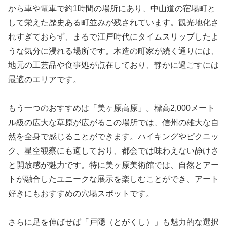
から車や電車で約1時間の場所にあり、中山道の宿場町と
して栄えた歴史ある町並みが残されています。観光地化さ
れすぎておらず、まるで江戸時代にタイムスリップしたよ
うな気分に浸れる場所です。木造の町家が続く通りには、
地元の工芸品や食事処が点在しており、静かに過ごすには
最適のエリアです。
もう一つのおすすめは「美ヶ原高原」。標高2,000メート
ル級の広大な草原が広がるこの場所では、信州の雄大な自
然を全身で感じることができます。ハイキングやピクニッ
ク、星空観察にも適しており、都会では味わえない静けさ
と開放感が魅力です。特に美ヶ原美術館では、自然とアー
トが融合したユニークな展示を楽しむことができ、アート
好きにもおすすめの穴場スポットです。
さらに足を伸ばせば「戸隠（とがくし）」も魅力的な選択