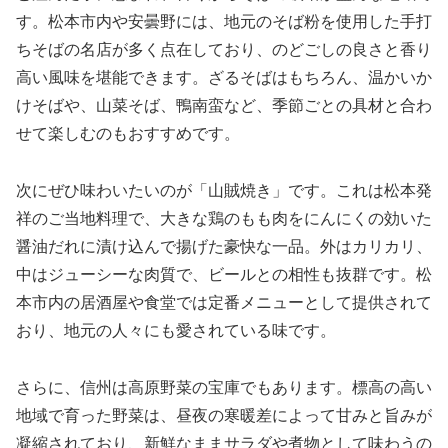
す。松本市内や安曇野には、地元のそば粉を使用した手打
ちそばの名店が多く点在しており、のどごしの良さと香り
高い風味を堪能できます。ざるそばはもちろん、温かいか
けそばや、山菜そば、鴨南蛮など、季節ごとの具材と合わ
せて楽しむのもおすすめです。
次にぜひ味わいたいのが「山賊焼き」です。これは松本発
祥のご当地料理で、大きな鶏のもも肉をにんにくの効いた
醤油だれに漬け込んで揚げた豪快な一品。外はカリカリ、
中はジューシーな肉質で、ビールとの相性も抜群です。松
本市内の居酒屋や食堂では定番メニューとして提供されて
おり、地元の人々にも愛されている味です。
さらに、信州は高原野菜の宝庫でもあります。標高の高い
地域で育った野菜は、昼夜の寒暖差によって甘みと旨みが
凝縮されており、新鮮なままサラダや煮物として味わうの