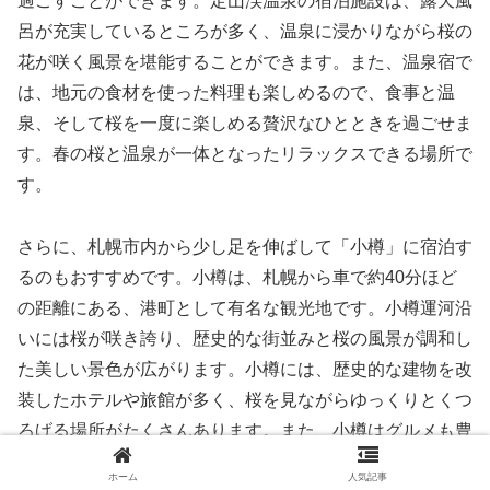
過ごすことができます。定山渓温泉の宿泊施設は、露天風
呂が充実しているところが多く、温泉に浸かりながら桜の
花が咲く風景を堪能することができます。また、温泉宿で
は、地元の食材を使った料理も楽しめるので、食事と温
泉、そして桜を一度に楽しめる贅沢なひとときを過ごせま
す。春の桜と温泉が一体となったリラックスできる場所で
す。
さらに、札幌市内から少し足を伸ばして「小樽」に宿泊す
るのもおすすめです。小樽は、札幌から車で約40分ほど
の距離にある、港町として有名な観光地です。小樽運河沿
いには桜が咲き誇り、歴史的な街並みと桜の風景が調和し
た美しい景色が広がります。小樽には、歴史的な建物を改
装したホテルや旅館が多く、桜を見ながらゆっくりとくつ
ろげる場所がたくさんあります。また、小樽はグルメも豊
富で、新鮮な海産物を楽しめるレストランも多く、桜を楽
ホーム
人気記事