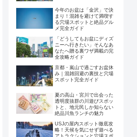
今年のお盆は「金沢」で決
まり！混雑を避けて満喫す
る穴場スポットと絶品グル
メ完全ガイド
「どうしてもお盆にディズ
ニーへ行きたい」そんなあ
なたへ贈る裏ワザ満載の完
全攻略ガイド
京都・嵐山で過ごすお盆休
み｜混雑回避の裏技と穴場
スポット完全ガイド
夏の高山・宮川で出会った
透明度抜群の川遊びスポッ
トと、地元民しか知らない
絶品川魚ランチの魅力
USJの屋内スポット徹底攻
略！天候を気にせず遊べる
アトラクションと穴場スポ