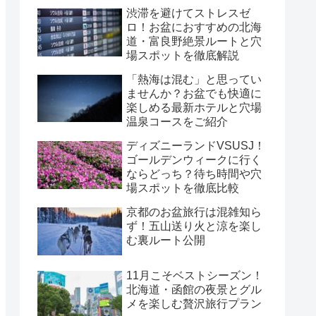
渋滞を避けてストレスゼ
ロ！お盆におすすめの北海
道・富良野絶景ルートと穴
場スポットを徹底解説
「熱海は混む」と思ってい
ませんか？お盆でも快適に
楽しめる最新ホテルと穴場
温泉コースをご紹介
ディズニーランドVSUSJ！
ゴールデンウィークに行く
ならどっち？待ち時間や穴
場スポットを徹底比較
京都のお盆旅行は混雑知ら
ず！五山送り火と涼を楽し
む裏ルート公開
11月こそベストシーズン！
北海道・函館の夜景とグル
メを楽しむ贅沢旅行プラン