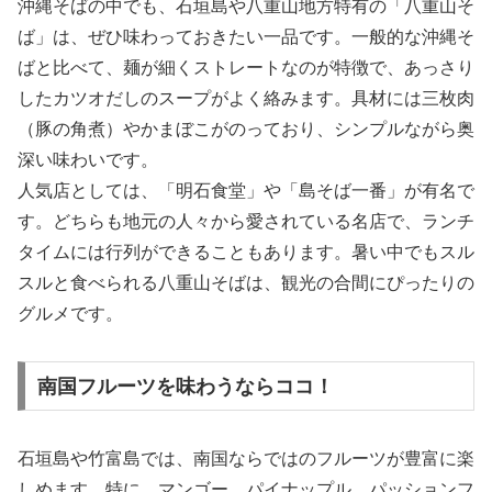
沖縄そばの中でも、石垣島や八重山地方特有の「八重山そ
ば」は、ぜひ味わっておきたい一品です。一般的な沖縄そ
ばと比べて、麺が細くストレートなのが特徴で、あっさり
したカツオだしのスープがよく絡みます。具材には三枚肉
（豚の角煮）やかまぼこがのっており、シンプルながら奥
深い味わいです。
人気店としては、「明石食堂」や「島そば一番」が有名で
す。どちらも地元の人々から愛されている名店で、ランチ
タイムには行列ができることもあります。暑い中でもスル
スルと食べられる八重山そばは、観光の合間にぴったりの
グルメです。
南国フルーツを味わうならココ！
石垣島や竹富島では、南国ならではのフルーツが豊富に楽
しめます。特に、マンゴー、パイナップル、パッションフ