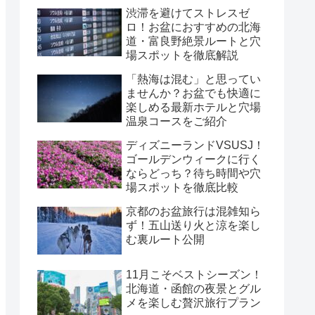
渋滞を避けてストレスゼ
ロ！お盆におすすめの北海
道・富良野絶景ルートと穴
場スポットを徹底解説
「熱海は混む」と思ってい
ませんか？お盆でも快適に
楽しめる最新ホテルと穴場
温泉コースをご紹介
ディズニーランドVSUSJ！
ゴールデンウィークに行く
ならどっち？待ち時間や穴
場スポットを徹底比較
京都のお盆旅行は混雑知ら
ず！五山送り火と涼を楽し
む裏ルート公開
11月こそベストシーズン！
北海道・函館の夜景とグル
メを楽しむ贅沢旅行プラン