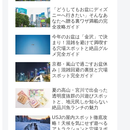
「どうしてもお盆にディズ
ニーへ行きたい」そんなあ
なたへ贈る裏ワザ満載の完
全攻略ガイド
今年のお盆は「金沢」で決
まり！混雑を避けて満喫す
る穴場スポットと絶品グル
メ完全ガイド
京都・嵐山で過ごすお盆休
み｜混雑回避の裏技と穴場
スポット完全ガイド
夏の高山・宮川で出会った
透明度抜群の川遊びスポッ
トと、地元民しか知らない
絶品川魚ランチの魅力
USJの屋内スポット徹底攻
略！天候を気にせず遊べる
アトラクションと穴場スポ