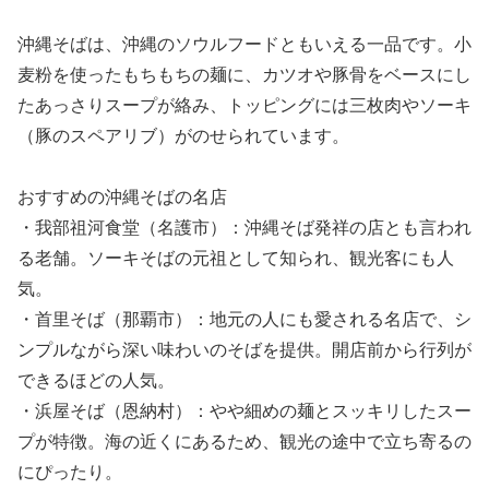
沖縄そばは、沖縄のソウルフードともいえる一品です。小
麦粉を使ったもちもちの麺に、カツオや豚骨をベースにし
たあっさりスープが絡み、トッピングには三枚肉やソーキ
（豚のスペアリブ）がのせられています。
おすすめの沖縄そばの名店
・我部祖河食堂（名護市）：沖縄そば発祥の店とも言われ
る老舗。ソーキそばの元祖として知られ、観光客にも人
気。
・首里そば（那覇市）：地元の人にも愛される名店で、シ
ンプルながら深い味わいのそばを提供。開店前から行列が
できるほどの人気。
・浜屋そば（恩納村）：やや細めの麺とスッキリしたスー
プが特徴。海の近くにあるため、観光の途中で立ち寄るの
にぴったり。