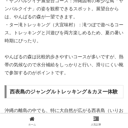
・ヤンバルクイナ展望台コース：沖縄固有の希少な鳥「ヤ
ンバルクイナ」の姿を観察できるスポット。展望台から
は、やんばるの森が一望できます。
・ター滝トレッキング（大宜味村）：滝つぼで遊べるコー
ス。トレッキングと川遊びを両方楽しめるため、夏の暑い
時期にぴったり。
やんばるの森は比較的歩きやすいコースが多いですが、熱
帯の気候なので水分補給をしっかりと行い、滑りにくい靴
で参加するのがポイントです。
西表島のジャングルトレッキング＆カヌー体験
沖縄の離島の中でも、特に大自然が広がる西表島（いりお
もてじま）は、トレッキングやカヤックの聖地ともいわれ
ホーム
人気記事
ています。島の90％以上が亜熱帯の原生林に覆われてお