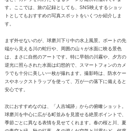
す。ここでは、旅の記録としても、SNS映えするショッ
トとしてもおすすめの写真スポットをいくつか紹介しま
す。
まず外せないのが、球磨川下り中の水上風景。ボートの先
端から見える川の蛇行や、周囲の山々が水面に映る景色
は、まさに自然のアートです。特に早朝の川霧や、夕方の
逆光に照らされた水面は幻想的で、スマートフォンのカメ
ラでも十分に美しい一枚が撮れます。撮影時は、防水ケー
スやネックストラップを使って、万が一の落下に備えると
安心です。
次におすすめなのは、「人吉城跡」からの俯瞰ショット。
球磨川を中心に広がる町並みを見渡せる絶景ポイントで、
季節ごとに異なる表情を見せてくれます。春の桜と川、夏
の青空と緑、秋の紅葉、冬の澄んだ空気と川霧など、何度