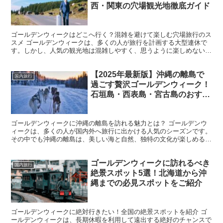
西・関東の穴場観光地徹底ガイド
ゴールデンウィークはどこへ行く？混雑を避けて楽しむ穴場旅行のス
スメ ゴールデンウィークは、多くの人が旅行を計画する大型連休で
す。しかし、人気の観光地は混雑しやすく、思うように楽しめないこ
ともあります。そこで、混雑を避けながらも充実した旅行を...
【2025年最新版】沖縄の離島で
国内旅行
過ごす贅沢ゴールデンウィーク！
石垣島・西表島・宮古島のおすす
めモデルコース
ゴールデンウィークに沖縄の離島を訪れる魅力とは？ ゴールデンウ
ィークは、多くの人が国内外へ旅行に出かける人気のシーズンです。
その中でも沖縄の離島は、美しい海と自然、独特の文化が楽しめる魅
力的な旅行先として注目されています。特に、石垣島・西表...
ゴールデンウィークに訪れるべき
国内旅行
絶景スポット5選！北海道から沖
縄までの必見スポットをご紹介
ゴールデンウィークに絶対行きたい！全国の絶景スポットを紹介 ゴ
ールデンウィークは、長期休暇を利用して遠出する絶好のチャンスで