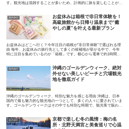
す。観光地は混雑することが多いため、計画的に旅を楽しむことが大
切です。この記事では、北海道から沖縄まで、日本各地で訪...
お盆休みは箱根で非日常体験を！
国内旅行
高級旅館から日帰り温泉まで“癒
やしの夏”を叶える最新プラン
お盆休みはどこへ行く？今年注目の箱根が“非日常体験”で選ばれる理
由 毎年、お盆休みの旅行先として多くの候補地が挙がる中で、今年
特に注目を集めているのが「箱根」です。都心から電車で約1時間半
というアクセスの良さに加えて、自然・温泉・グルメ・ア...
沖縄のゴールデンウィーク、絶対
国内旅行
外せない美しいビーチと穴場観光
地を徹底ガイド
沖縄のゴールデンウィーク、特別な魅力を感じる理由 沖縄は、日本
国内で最も魅力的な観光地の一つとして、多くの人々に愛されていま
す。ゴールデンウィークはその中でも特別な時期で、観光客で賑わ
い、島の雰囲気が一層輝きを増します。沖縄独特の自然美や文...
京都で楽しむ冬の風情：梅の名
国内旅行
所・北野天満宮と美食巡りで心温