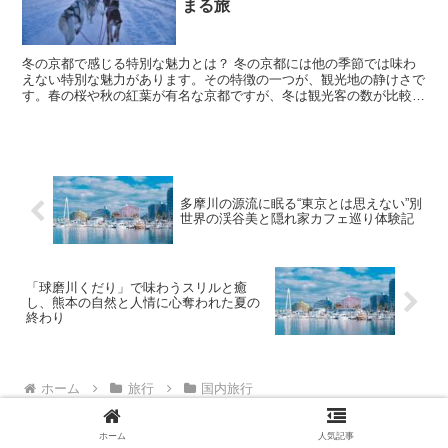
まる旅
冬の京都で感じる特別な魅力とは？ 冬の京都には他の季節では味わ
えない特別な魅力があります。その特徴の一つが、観光地の静けさで
す。春の桜や秋の紅葉が有名な京都ですが、冬は観光客の数が比較的
少なく、落ち着いた雰囲気の中で名所を巡ることができます...
多摩川の源流に眠る“東京とは思えない”別
世界の渓谷美と隠れ家カフェ巡り体験記
「球磨川くだり」で味わうスリルと癒
し、熊本の自然と人情に心奪われた夏の
終わり
ホーム
旅行
国内旅行
[PR]
ホーム
人気記事