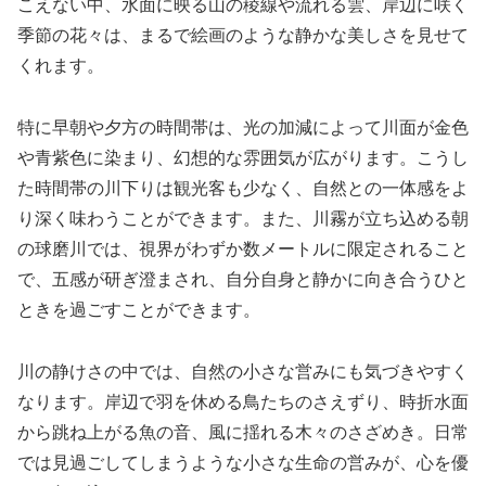
こえない中、水面に映る山の稜線や流れる雲、岸辺に咲く
季節の花々は、まるで絵画のような静かな美しさを見せて
くれます。
特に早朝や夕方の時間帯は、光の加減によって川面が金色
や青紫色に染まり、幻想的な雰囲気が広がります。こうし
た時間帯の川下りは観光客も少なく、自然との一体感をよ
り深く味わうことができます。また、川霧が立ち込める朝
の球磨川では、視界がわずか数メートルに限定されること
で、五感が研ぎ澄まされ、自分自身と静かに向き合うひと
ときを過ごすことができます。
川の静けさの中では、自然の小さな営みにも気づきやすく
なります。岸辺で羽を休める鳥たちのさえずり、時折水面
から跳ね上がる魚の音、風に揺れる木々のさざめき。日常
では見過ごしてしまうような小さな生命の営みが、心を優