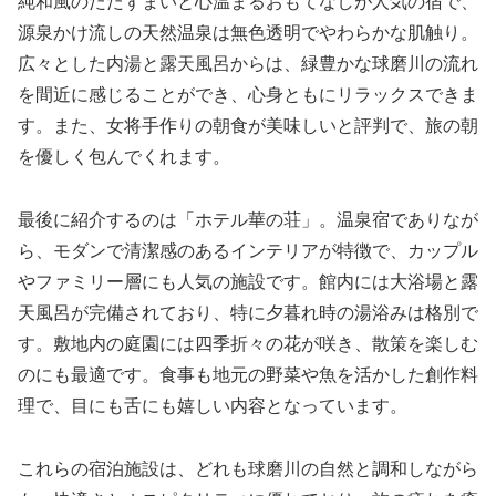
純和風のたたずまいと心温まるおもてなしが人気の宿で、
源泉かけ流しの天然温泉は無色透明でやわらかな肌触り。
広々とした内湯と露天風呂からは、緑豊かな球磨川の流れ
を間近に感じることができ、心身ともにリラックスできま
す。また、女将手作りの朝食が美味しいと評判で、旅の朝
を優しく包んでくれます。
最後に紹介するのは「ホテル華の荘」。温泉宿でありなが
ら、モダンで清潔感のあるインテリアが特徴で、カップル
やファミリー層にも人気の施設です。館内には大浴場と露
天風呂が完備されており、特に夕暮れ時の湯浴みは格別で
す。敷地内の庭園には四季折々の花が咲き、散策を楽しむ
のにも最適です。食事も地元の野菜や魚を活かした創作料
理で、目にも舌にも嬉しい内容となっています。
これらの宿泊施設は、どれも球磨川の自然と調和しながら