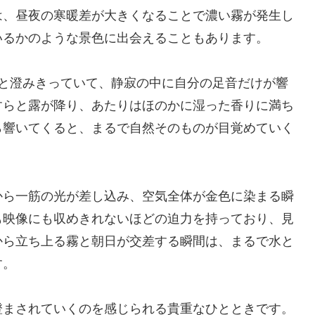
は、昼夜の寒暖差が大きくなることで濃い霧が発生し
いるかのような景色に出会えることもあります。
りと澄みきっていて、静寂の中に自分の足音だけが響
すらと露が降り、あたりはほのかに湿った香りに満ち
ら響いてくると、まるで自然そのものが目覚めていく
から一筋の光が差し込み、空気全体が金色に染まる瞬
も映像にも収めきれないほどの迫力を持っており、見
から立ち上る霧と朝日が交差する瞬間は、まるで水と
す。
澄まされていくのを感じられる貴重なひとときです。