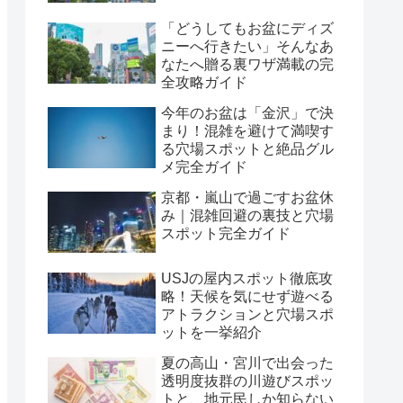
「どうしてもお盆にディズ
ニーへ行きたい」そんなあ
なたへ贈る裏ワザ満載の完
全攻略ガイド
今年のお盆は「金沢」で決
まり！混雑を避けて満喫す
る穴場スポットと絶品グル
メ完全ガイド
京都・嵐山で過ごすお盆休
み｜混雑回避の裏技と穴場
スポット完全ガイド
USJの屋内スポット徹底攻
略！天候を気にせず遊べる
アトラクションと穴場スポ
ットを一挙紹介
夏の高山・宮川で出会った
透明度抜群の川遊びスポッ
トと、地元民しか知らない