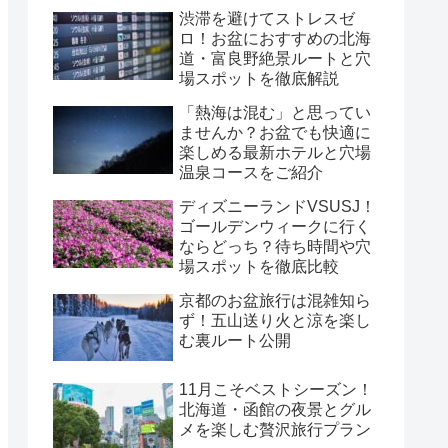
渋滞を避けてストレスゼ
ロ！お盆におすすめの北海
道・富良野絶景ルートと穴
場スポットを徹底解説
「熱海は混む」と思ってい
ませんか？お盆でも快適に
楽しめる最新ホテルと穴場
温泉コースをご紹介
ディズニーランドVSUSJ！
ゴールデンウィークに行く
ならどっち？待ち時間や穴
場スポットを徹底比較
京都のお盆旅行は混雑知ら
ず！五山送り火と涼を楽し
む裏ルート公開
11月こそベストシーズン！
北海道・函館の夜景とグル
メを楽しむ贅沢旅行プラン