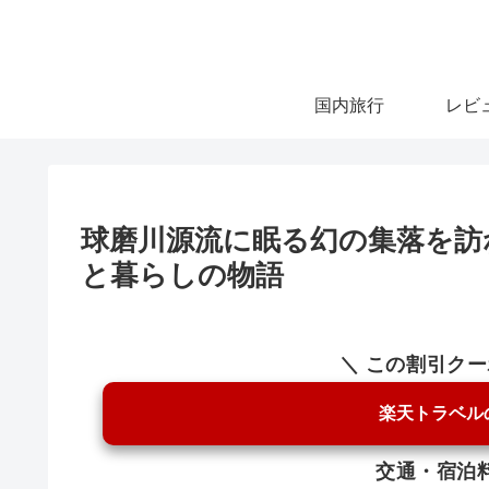
国内旅行
レビ
球磨川源流に眠る幻の集落を訪
と暮らしの物語
＼ この割引ク
楽天トラベル
交通・宿泊