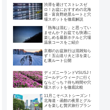
渋滞を避けてストレスゼ
ロ！お盆におすすめの北海
道・富良野絶景ルートと穴
場スポットを徹底解説
「熱海は混む」と思ってい
ませんか？お盆でも快適に
楽しめる最新ホテルと穴場
温泉コースをご紹介
京都のお盆旅行は混雑知ら
ず！五山送り火と涼を楽し
む裏ルート公開
ディズニーランドVSUSJ！
ゴールデンウィークに行く
ならどっち？待ち時間や穴
場スポットを徹底比較
11月こそベストシーズン！
北海道・函館の夜景とグル
メを楽しむ贅沢旅行プラン