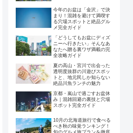
今年のお盆は「金沢」で決
まり！混雑を避けて満喫す
る穴場スポットと絶品グル
メ完全ガイド
「どうしてもお盆にディズ
ニーへ行きたい」そんなあ
なたへ贈る裏ワザ満載の完
全攻略ガイド
夏の高山・宮川で出会った
透明度抜群の川遊びスポッ
トと、地元民しか知らない
絶品川魚ランチの魅力
京都・嵐山で過ごすお盆休
み｜混雑回避の裏技と穴場
スポット完全ガイド
10月の北海道旅行で食べる
べき秋の味覚ランキング！
旬のグルメ旅プランを徹底