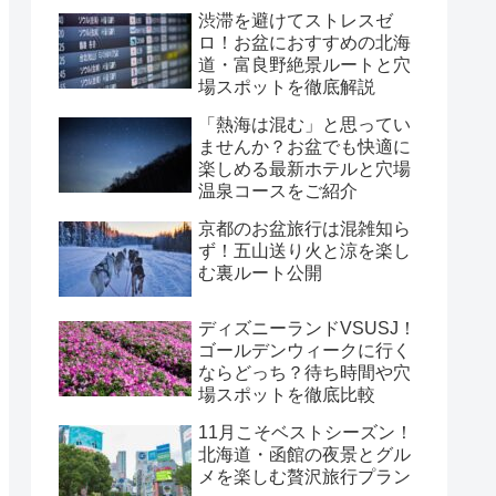
渋滞を避けてストレスゼ
ロ！お盆におすすめの北海
道・富良野絶景ルートと穴
場スポットを徹底解説
「熱海は混む」と思ってい
ませんか？お盆でも快適に
楽しめる最新ホテルと穴場
温泉コースをご紹介
京都のお盆旅行は混雑知ら
ず！五山送り火と涼を楽し
む裏ルート公開
ディズニーランドVSUSJ！
ゴールデンウィークに行く
ならどっち？待ち時間や穴
場スポットを徹底比較
11月こそベストシーズン！
北海道・函館の夜景とグル
メを楽しむ贅沢旅行プラン