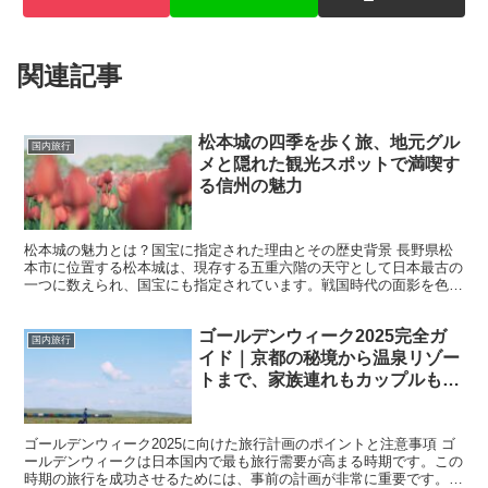
関連記事
松本城の四季を歩く旅、地元グル
国内旅行
メと隠れた観光スポットで満喫す
る信州の魅力
松本城の魅力とは？国宝に指定された理由とその歴史背景 長野県松
本市に位置する松本城は、現存する五重六階の天守として日本最古の
一つに数えられ、国宝にも指定されています。戦国時代の面影を色濃
く残すその構造は、見る者を時代の渦中へと引き込みます。...
ゴールデンウィーク2025完全ガ
国内旅行
イド｜京都の秘境から温泉リゾー
トまで、家族連れもカップルも楽
しめるベストプラン
ゴールデンウィーク2025に向けた旅行計画のポイントと注意事項 ゴ
ールデンウィークは日本国内で最も旅行需要が高まる時期です。この
時期の旅行を成功させるためには、事前の計画が非常に重要です。ま