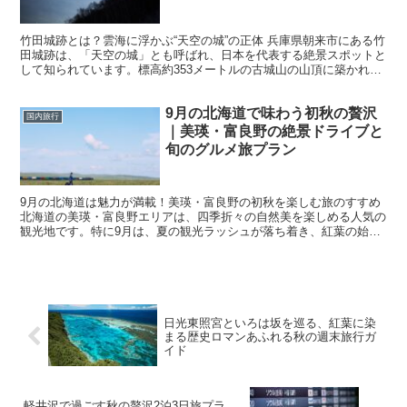
竹田城跡とは？雲海に浮かぶ“天空の城”の正体 兵庫県朝来市にある竹
田城跡は、「天空の城」とも呼ばれ、日本を代表する絶景スポットと
して知られています。標高約353メートルの古城山の山頂に築かれた
この城跡は、特に晩秋から冬にかけての早朝、濃い朝...
9月の北海道で味わう初秋の贅沢
国内旅行
｜美瑛・富良野の絶景ドライブと
旬のグルメ旅プラン
9月の北海道は魅力が満載！美瑛・富良野の初秋を楽しむ旅のすすめ
北海道の美瑛・富良野エリアは、四季折々の自然美を楽しめる人気の
観光地です。特に9月は、夏の観光ラッシュが落ち着き、紅葉の始ま
りとともに爽やかな気候の中でゆったりとした旅行を楽し...
日光東照宮といろは坂を巡る、紅葉に染
まる歴史ロマンあふれる秋の週末旅行ガ
イド
軽井沢で過ごす秋の贅沢2泊3日旅プラ