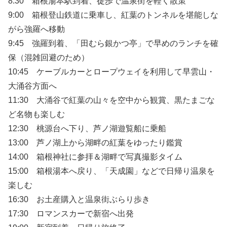
8:30 箱根湯本駅到着、徒歩で温泉街を軽く散策
9:00 箱根登山鉄道に乗車し、紅葉のトンネルを堪能しな
がら強羅へ移動
9:45 強羅到着、「田むら銀かつ亭」で早めのランチを確
保（混雑回避のため）
10:45 ケーブルカーとロープウェイを利用して早雲山・
大涌谷方面へ
11:30 大涌谷で紅葉の山々を空中から観賞、黒たまごな
ど名物も楽しむ
12:30 桃源台へ下り、芦ノ湖遊覧船に乗船
13:00 芦ノ湖上から湖畔の紅葉をゆったり鑑賞
14:00 箱根神社に参拝＆湖畔で写真撮影タイム
15:00 箱根湯本へ戻り、「天成園」などで日帰り温泉を
楽しむ
16:30 お土産購入と温泉街ぶらり歩き
17:30 ロマンスカーで新宿へ出発