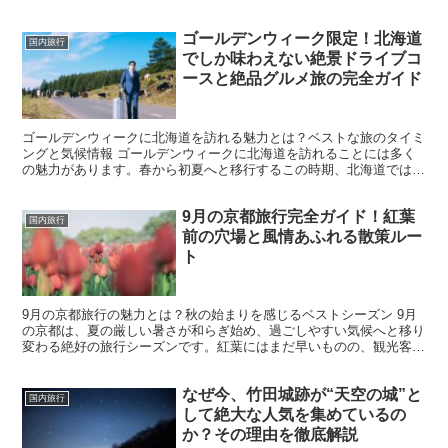
ず第一に、予約はできる限り早めに行いましょう。人気...
ゴールデンウィーク限定！北海道
国内旅行
でしか味わえない絶景ドライブコ
ースと絶品グルメ旅の完全ガイド
ゴールデンウィークに北海道を訪れる魅力とは？ベストな旅のタイミ
ングと気候情報 ゴールデンウィークに北海道を訪れることには多く
の魅力があります。春から初夏へと移行するこの時期、北海道では雪
解けが進み、緑が徐々に鮮やかさを増します。内地と比べて...
9月の京都旅行完全ガイド！紅葉
国内旅行
前の穴場と風情あふれる散策ルー
ト
9月の京都旅行の魅力とは？秋の始まりを感じるベストシーズン 9月
の京都は、夏の厳しい暑さが和らぎ始め、過ごしやすい気候へと移り
変わる絶好の旅行シーズンです。紅葉にはまだ早いものの、観光客の
ピークを避けられるため、比較的静かに京都の魅力を満喫...
なぜ今、竹田城跡が“天空の城”と
国内旅行
して絶大な人気を集めているの
か？その理由を徹底解説