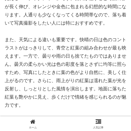
が長く伸び、オレンジや金色に包まれる幻想的な時間にな
ります。人通りも少なくなってくる時間帯なので、落ち着
いて写真撮影をしたい人には特におすすめです。
また、天気による違いも重要です。快晴の日は色のコント
ラストがはっきりして、青空と紅葉の組み合わせが最も映
えます。一方で、曇りや雨の日も捨てたものではありませ
ん。曇天の柔らかい光は色の彩度を落とさずに均等に照ら
すため、写真にしたときに葉の色がより自然に、美しく仕
上がるのです。さらに、雨上がりの紅葉は濡れた葉が光を
反射し、しっとりとした風情を演出します。地面に落ちた
紅葉も艶やかに見え、歩くだけで情緒を感じられるのが魅
力です。
気温も紅葉の進行に大きく関わります。朝晩の冷え込みが
ホーム
人気記事
強いほど、葉の色は一気に鮮やかになりやすい傾向があり