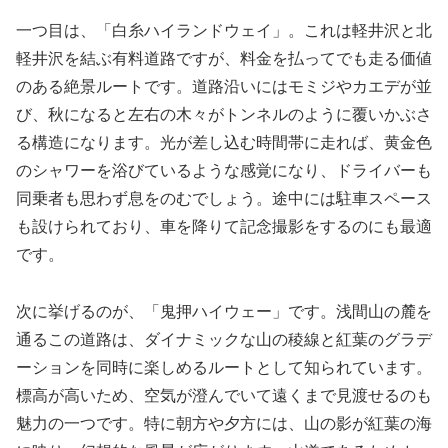
一つ目は、「白糸ハイランドウェイ」。これは軽井沢と北
軽井沢を結ぶ有料道路ですが、料金を払ってでも走る価値
のある絶景ルートです。道路沿いにはモミジやカエデが並
び、秋になると左右の木々がトンネルのように覆いかぶさ
る構造になります。光が差し込む時間帯に走れば、黄金色
のシャワーを浴びているような感覚になり、ドライバーも
同乗者も思わず息をのむでしょう。途中には駐車スペース
も設けられており、車を降りて記念撮影をするのにも最適
です。
次に挙げるのが、「鬼押ハイウェー」です。浅間山の麓を
通るこの道路は、ダイナミックな山の稜線と紅葉のグラデ
ーションを同時に楽しめるルートとして知られています。
標高が高いため、空気が澄んでいて遠くまで見渡せるのも
魅力の一つです。特に朝方や夕方には、山の影が紅葉の海