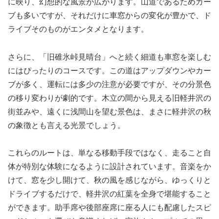
に映り、幻想的な風景が広がります。山道であるためカー
ブも多いですが、それだけに車窓からの変化が豊かで、ド
ライブそのものがエンタメとなります。
さらに、「旧碓氷峠見晴台」へと続く細道も車窓を楽しむ
にはぴったりのコースです。この道はアップダウンやカー
ブが多く、運転には多少の注意が必要ですが、その分景色
の移り変わりが劇的です。木立の間から見える旧軽井沢の
街並みや、遠くに浅間山を望む景色は、まさに軽井沢の秋
の象徴とも言える光景でしょう。
これらのルートは、単なる移動手段ではなく、走ること自
体が特別な体験になるように設計されています。音楽をか
けて、窓を少し開けて、秋の風を感じながら、ゆっくりと
ドライブするだけで、軽井沢の紅葉を全身で堪能すること
ができます。助手席や後部座席に座る人にも配慮したスピ