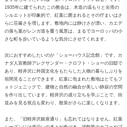
1935年に建てられたこの教会は、木造の温もりと尖塔の
シルエットが印象的で、紅葉に囲まれるとその佇まいはさ
らに荘厳さを増します。敷地内には静けさが漂い、カエデ
の落ち葉がレンガ道を覆う風景は、まるでヨーロッパの小
さな町を歩いているような気分にさせてくれます。
次におすすめしたいのが「ショーハウス記念館」です。カ
ナダ人宣教師アレクサンダー・クロフト・ショーの旧邸で
あり、軽井沢に外国文化をもたらした人物の暮らしぶりを
垣間見ることができます。紅葉に包まれた敷地はとてもフ
ォトジェニックで、建物と自然の融合が美しい静寂の空間
を作り出しています。軽井沢の成り立ちを学ぶことで、街
並みを見る視点も変わり、散策がさらに楽しくなります。
また、「旧軽井沢銀座通り」も忘れてはなりません。紅葉
シーズンには道沿いの木々が色づき、洋館風のカフェやブ