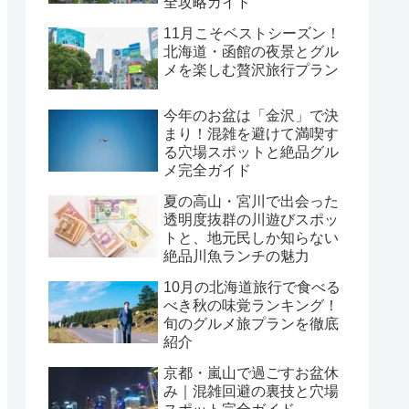
全攻略ガイド
11月こそベストシーズン！
北海道・函館の夜景とグル
メを楽しむ贅沢旅行プラン
今年のお盆は「金沢」で決
まり！混雑を避けて満喫す
る穴場スポットと絶品グル
メ完全ガイド
夏の高山・宮川で出会った
透明度抜群の川遊びスポッ
トと、地元民しか知らない
絶品川魚ランチの魅力
10月の北海道旅行で食べる
べき秋の味覚ランキング！
旬のグルメ旅プランを徹底
紹介
京都・嵐山で過ごすお盆休
み｜混雑回避の裏技と穴場