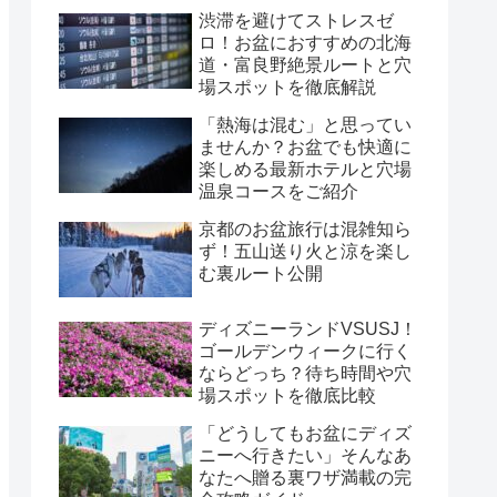
渋滞を避けてストレスゼ
ロ！お盆におすすめの北海
道・富良野絶景ルートと穴
場スポットを徹底解説
「熱海は混む」と思ってい
ませんか？お盆でも快適に
楽しめる最新ホテルと穴場
温泉コースをご紹介
京都のお盆旅行は混雑知ら
ず！五山送り火と涼を楽し
む裏ルート公開
ディズニーランドVSUSJ！
ゴールデンウィークに行く
ならどっち？待ち時間や穴
場スポットを徹底比較
「どうしてもお盆にディズ
ニーへ行きたい」そんなあ
なたへ贈る裏ワザ満載の完