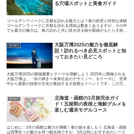
る穴場スポットと美食ガイド
ゴールデンウィークに京都を訪れる魅力とは？春の絶景と特別な体験
ゴールデンウィークに京都を訪れる理由は数多くありますが、その中
でも最大の魅力は、春の訪れと共に咲き誇る桜や新緑がもたらす絶景
です。京都には日本屈指の歴史的な神社仏閣が数多く存在...
大阪万博2025の魅力を徹底解
国内旅行
説！訪れるべき必見スポットと知
っておきたい見どころ
大阪万博2025の開催概要とテーマを理解しよう 2025年に開催される
大阪万博は、「命の輝き〜未来社会のデザイン〜」をテーマに、世界
中から最新の技術や文化が集結する大規模なイベントです。この万博
は、大阪が約50年ぶりに迎える万博であり、世界...
北海道・函館の3月旅完全ガイ
国内旅行
ド！五稜郭の夜桜と海鮮グルメを
楽しむ週末モデルコース
はじめに：3月の函館は魅力が満載！春の旅を楽しもう 北海道・函館
は四季折々の魅力を持つ観光地ですが、3月は特におすすめのシーズ