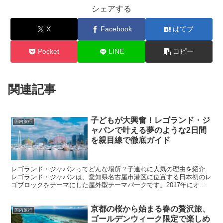
シェアする
X
Facebook
はてブ
Pocket
LINE
コピー
関連記事
子どもが大興奮！レゴランド・ジ
国内旅行
ャパンで叶える夢のような2日間
を親目線で徹底ガイド
レゴランド・ジャパンってどんな場所？子連れに人気の理由を紹介
レゴランド・ジャパンは、愛知県名古屋市港区に位置する日本初のレ
ゴブロックをテーマにした屋外型テーマパークです。2017年にオー
プンして以来、子どもたちだけでなく、大人のファンから...
京都の桜から始まる春の贅沢旅、
国内旅行
ゴールデンウィーク限定で楽しめ