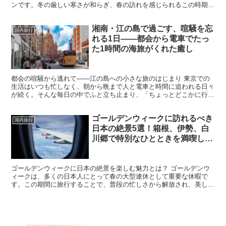
ンです。冬の厳しい寒さが和らぎ、春の訪れを感じられるこの時期に
は、函館ならではの風景やグルメ、観光スポットを存分に...
湘南・江の島で過ごす、喧騒を忘
国内旅行
れる1日――都会から電車でたっ
た1時間の海旅がくれた癒し
都会の喧騒から逃れて――江の島への小さな旅のはじまり 東京での
生活はいつも忙しなく、朝から晩まで人と電車と時間に追われる日々
が続く。そんな毎日の中でふと立ち止まり、「ちょっとどこかに行き
たい」と思うことはないだろうか。遠くへ行くのは難しくて...
ゴールデンウィークに訪れるべき
国内旅行
日本の絶景5選！箱根、伊勢、白
川郷で特別なひとときを満喫しよ
う
ゴールデンウィークに日本の絶景を楽しむ魅力とは？ ゴールデンウ
ィークは、多くの日本人にとって春の大型連休として重要な休暇で
す。この期間に旅行することで、普段の忙しさから解放され、美しい
自然や歴史に触れる機会が得られます。また、日本各地が春の...