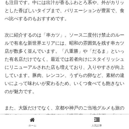
も注目です。中には出汁が香るふわとろ系や、外がカリッ
とした香ばしいタイプまで、バリエーションが豊富で、食
べ比べするのもおすすめです。
次に紹介するのは「串カツ」。ソース二度付け禁止のルー
ルで有名な新世界エリアには、昭和の雰囲気を残す串カツ
店が数多く並んでいます。「八重勝」や「だるま」といっ
た有名店だけでなく、最近では若者向けにスタイリッシュ
にリニューアルされた店も増えており、入りやすさが向上
しています。豚肉、レンコン、うずらの卵など、素材の違
いによって味わいが変わるため、いくつ食べても飽きない
のが魅力です。
また、大阪だけでなく、京都や神戸のご当地グルメも旅の
楽しみの一つです。京都では「湯豆腐」「京懐石」「にし
んそば」など、繊細で上品な味わいの料理が堪能できま
ホーム
人気記事