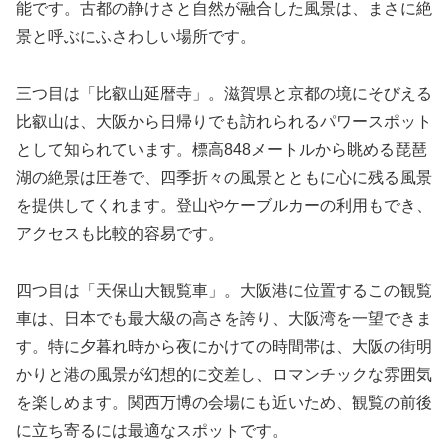
能です。古都の静けさと自然が融合した風景は、まさに絶
景と呼ぶにふさわしい場所です。
三つ目は「比叡山延暦寺」。滋賀県と京都の境にそびえる
比叡山は、大阪から日帰りでも訪れられるパワースポット
として知られています。標高848メートルから眺める琵琶
湖の絶景は圧巻で、四季折々の風景とともに心に残る風景
を提供してくれます。登山やケーブルカーの利用もでき、
アクセスも比較的容易です。
四つ目は「天保山大観覧車」。大阪港に位置するこの観覧
車は、日本でも最大級の高さを誇り、大阪湾を一望できま
す。特に夕暮れ時から夜にかけての時間帯は、大阪の街明
かりと港の風景が幻想的に交差し、ロマンチックな雰囲気
を楽しめます。関西万博の会場にも近いため、観覧の前後
に立ち寄るには最適なスポットです。