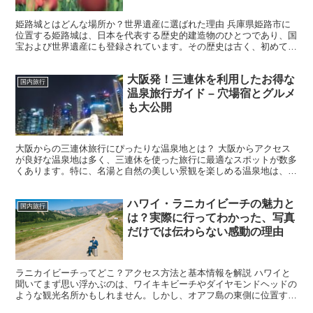
姫路城とはどんな場所か？世界遺産に選ばれた理由 兵庫県姫路市に
位置する姫路城は、日本を代表する歴史的建造物のひとつであり、国
宝および世界遺産にも登録されています。その歴史は古く、初めて築
城されたのは14世紀の南北朝時代までさかのぼります。そ...
大阪発！三連休を利用したお得な
国内旅行
温泉旅行ガイド – 穴場宿とグルメ
も大公開
大阪からの三連休旅行にぴったりな温泉地とは？ 大阪からアクセス
が良好な温泉地は多く、三連休を使った旅行に最適なスポットが数多
くあります。特に、名湯と自然の美しい景観を楽しめる温泉地は、心
身ともにリフレッシュするのにぴったりです。例えば、和歌...
ハワイ・ラニカイビーチの魅力と
国内旅行
は？実際に行ってわかった、写真
だけでは伝わらない感動の理由
ラニカイビーチってどこ？アクセス方法と基本情報を解説 ハワイと
聞いてまず思い浮かぶのは、ワイキキビーチやダイヤモンドヘッドの
ような観光名所かもしれません。しかし、オアフ島の東側に位置する
「ラニカイビーチ」は、知る人ぞ知る“天国のような海”と...