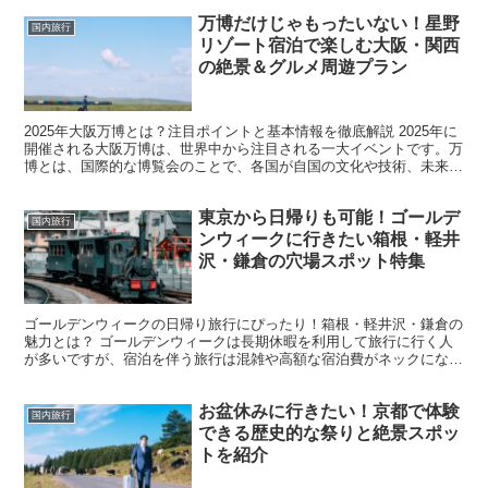
万博だけじゃもったいない！星野
国内旅行
リゾート宿泊で楽しむ大阪・関西
の絶景＆グルメ周遊プラン
2025年大阪万博とは？注目ポイントと基本情報を徹底解説 2025年に
開催される大阪万博は、世界中から注目される一大イベントです。万
博とは、国際的な博覧会のことで、各国が自国の文化や技術、未来へ
のビジョンを展示します。2025年の大阪万博は...
東京から日帰りも可能！ゴールデ
国内旅行
ンウィークに行きたい箱根・軽井
沢・鎌倉の穴場スポット特集
ゴールデンウィークの日帰り旅行にぴったり！箱根・軽井沢・鎌倉の
魅力とは？ ゴールデンウィークは長期休暇を利用して旅行に行く人
が多いですが、宿泊を伴う旅行は混雑や高額な宿泊費がネックになり
がちです。そこでおすすめなのが、東京から日帰りで気軽に...
お盆休みに行きたい！京都で体験
国内旅行
できる歴史的な祭りと絶景スポッ
トを紹介