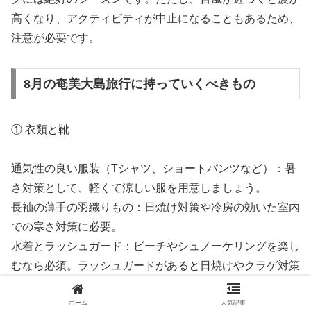
高くなり、アクティビティが中止になることもあるため、
注意が必要です。
8月の奄美大島旅行に持っていくべきもの
① 衣類と靴
通気性の良い服装（Tシャツ、ショートパンツなど）：暑
さ対策として、軽くて涼しい服を用意しましょう。
長袖の薄手の羽織りもの：日焼け対策や冷房の効いた室内
での寒さ対策に必要。
水着とラッシュガード：ビーチやシュノーケリングを楽し
むなら必須。ラッシュガードがあると日焼けやクラゲ対策
になります。
マリンシューズ：岩場の多いビーチでは足を保護するため
ホーム
人気記事