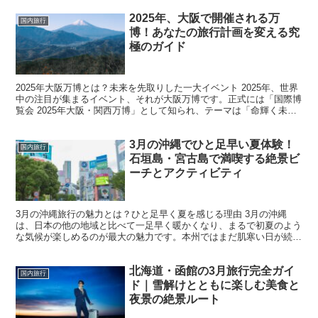
2025年、大阪で開催される万
国内旅行
博！あなたの旅行計画を変える究
極のガイド
2025年大阪万博とは？未来を先取りした一大イベント 2025年、世界
中の注目が集まるイベント、それが大阪万博です。正式には「国際博
覧会 2025年大阪・関西万博」として知られ、テーマは「命輝く未来
社会のデザイン」です。この万博は、最新の技...
3月の沖縄でひと足早い夏体験！
国内旅行
石垣島・宮古島で満喫する絶景ビ
ーチとアクティビティ
3月の沖縄旅行の魅力とは？ひと足早く夏を感じる理由 3月の沖縄
は、日本の他の地域と比べて一足早く暖かくなり、まるで初夏のよう
な気候が楽しめるのが最大の魅力です。本州ではまだ肌寒い日が続く
中、沖縄では平均気温が20℃前後まで上がり、過ごしやす...
北海道・函館の3月旅行完全ガイ
国内旅行
ド｜雪解けとともに楽しむ美食と
夜景の絶景ルート