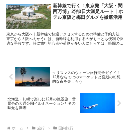
新幹線で行く！東京発「大阪・関
国内旅行
西万博」2泊3日大満足ルート｜ホ
テル京阪と梅田グルメを徹底活用
東京から大阪へ｜新幹線で快適アクセスするための準備と予約方法
東京から大阪へ向かうには、新幹線を利用するのがもっとも便利で快
適な手段です。特に旅行初心者や荷物が多い人にとっては、時間の正
確さや乗り心地の良さが魅力的です。利用する新幹線は「の...
クリスマスのウィーン旅行完全ガイド！
12月ならではのマーケットと宮殿の幻想
的な夜を楽しもう
北海道・札幌で楽しむ12月の絶景旅！雪
景色の大通公園イルミネーションと冬の
味覚を満喫
ホーム
旅行
国内旅行