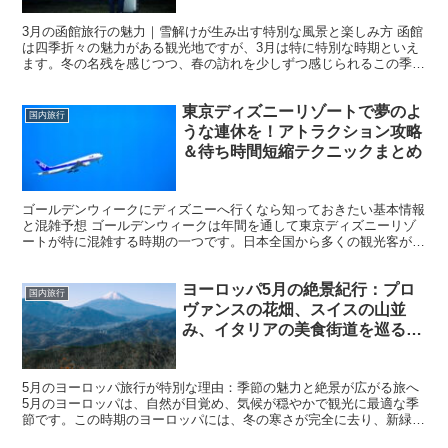
3月の函館旅行の魅力｜雪解けが生み出す特別な風景と楽しみ方 函館
は四季折々の魅力がある観光地ですが、3月は特に特別な時期といえ
ます。冬の名残を感じつつ、春の訪れを少しずつ感じられるこの季節
は、雪解けとともに美しい風景が広がります。函館山や五...
東京ディズニーリゾートで夢のよ
国内旅行
うな連休を！アトラクション攻略
＆待ち時間短縮テクニックまとめ
ゴールデンウィークにディズニーへ行くなら知っておきたい基本情報
と混雑予想 ゴールデンウィークは年間を通して東京ディズニーリゾ
ートが特に混雑する時期の一つです。日本全国から多くの観光客が集
まり、開園前から長蛇の列ができることも珍しくありません...
ヨーロッパ5月の絶景紀行：プロ
国内旅行
ヴァンスの花畑、スイスの山並
み、イタリアの美食街道を巡る夢
のプラン
5月のヨーロッパ旅行が特別な理由：季節の魅力と絶景が広がる旅へ
5月のヨーロッパは、自然が目覚め、気候が穏やかで観光に最適な季
節です。この時期のヨーロッパには、冬の寒さが完全に去り、新緑が
街や田園を鮮やかに彩ります。観光地が本格的に賑わい始...