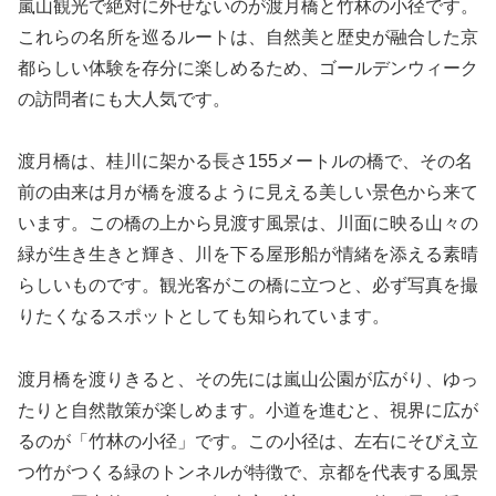
嵐山観光で絶対に外せないのが渡月橋と竹林の小径です。
これらの名所を巡るルートは、自然美と歴史が融合した京
都らしい体験を存分に楽しめるため、ゴールデンウィーク
の訪問者にも大人気です。
渡月橋は、桂川に架かる長さ155メートルの橋で、その名
前の由来は月が橋を渡るように見える美しい景色から来て
います。この橋の上から見渡す風景は、川面に映る山々の
緑が生き生きと輝き、川を下る屋形船が情緒を添える素晴
らしいものです。観光客がこの橋に立つと、必ず写真を撮
りたくなるスポットとしても知られています。
渡月橋を渡りきると、その先には嵐山公園が広がり、ゆっ
たりと自然散策が楽しめます。小道を進むと、視界に広が
るのが「竹林の小径」です。この小径は、左右にそびえ立
つ竹がつくる緑のトンネルが特徴で、京都を代表する風景