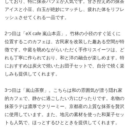
しており、特に抹茶パフェが人気です。甘さ控えめの抹茶
アイスと小豆、白玉が絶妙にマッチし、疲れた体をリフレ
ッシュさせてくれる一品です。
2つ目は「eX cafe 嵐山本店」。竹林の小径のすぐ近くに
位置するこのカフェは、古民家を改装した趣ある空間が特
徴です。中庭を眺めながらいただく手作りスイーツは、ど
れも丁寧に作られており、和と洋の融合が楽しめます。特
におすすめは炭火で焼いたお団子セットで、自分で焼く楽
しみも提供してくれます。
3つ目は「嵐山茶寮」。こちらは和の雰囲気が漂う隠れ家
的カフェで、静かに過ごしたい方にぴったりです。名物の
抹茶ラテは濃厚でクリーミー、京都産の上質な抹茶を贅沢
に使用しています。また、地元の素材を使った和菓子セッ
トも人気で、ほっとするひとときを提供してくれます。