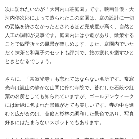
次に訪れたいのが「大河内山荘庭園」です。映画俳優・大
河内傳次郎によって造られたこの庭園は、庭の設計に一切
の妥協を許さなかったとされるほど完成度が高く、自然と
人工の調和が見事です。庭園内には小道があり、散策する
ことで四季折々の風景が楽しめます。また、庭園内でいた
だく抹茶と和菓子のセットも評判で、旅の疲れを癒すひと
ときとなるでしょう。
さらに、「常寂光寺」も忘れてはならない名所です。常寂
光寺は嵐山の静かな山間に佇む寺院で、苔むした石段や紅
葉の名所としても知られていますが、ゴールデンウィーク
には新緑に包まれた景観がとても美しいです。寺の中を進
むと広がるのは、苔庭と杉林の調和した景色であり、写真
好きにはたまらないスポットでもあります。