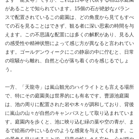
があることで知られています。15個の石が絶妙なバラン
スで配置されているこの庭園は、どの角度から見てもすべ
ての石を見ることはできず、観る者に深い思索の時間を与
えます。この不思議な配置には多くの解釈があり、見る人
の感受性や精神状態によって感じ方が異なると言われてい
ます。ゴールデンウィークにこの静寂の中に佇むと、日常
の喧騒から離れ、自然と心が落ち着くのを感じるでしょ
う。
一方、「天龍寺」は嵐山観光のハイライトとも言える場所
で、特にその庭園美は世界的にも有名です。曹源池庭園
は、池の周りに配置された岩や木々が調和しており、背後
に嵐山の山々が自然のキャンバスとして取り込まれていま
す。庭園内を歩くと、池に映り込む緑の葉や空の青が、ま
るで絵画の中にいるかのような感覚を与えてくれます。こ