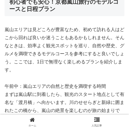
初心者でも安心！京都嵐山旅行のモデルコ
ースと日程プラン
嵐山エリアは見どころが豊富なため、初めて訪れる人はど
こから回れば良いか迷うこともあるかもしれません。そん
なときは、効率よく観光スポットを巡り、自然や歴史、グ
ルメを満喫できるモデルコースを参考にすると良いでしょ
う。ここでは、1日で無理なく楽しめるプランを紹介しま
す。
午前中：嵐山エリアの自然と歴史を満喫する時間
まずは嵐山駅に到着したら、観光のスタート地点として有
名な「渡月橋」へ向かいます。川のせせらぎと新緑に囲ま
れたこの橋から、嵐山の絶景を楽しむのが旅の始まりで
す。渡月橋周辺では写真撮影を楽しみながら、のんびりと
散歩をして嵐山の自然美に触れてください。
ホーム
人気記事