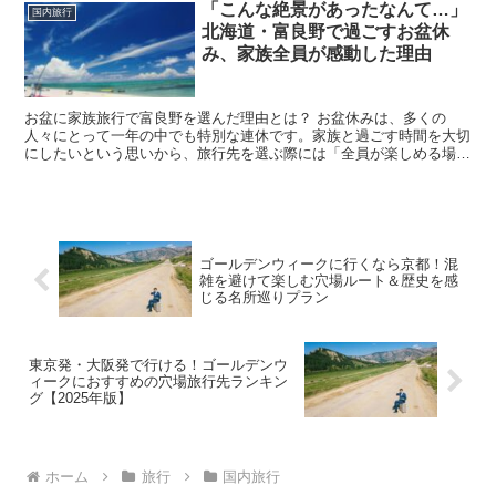
「こんな絶景があったなんて…」
国内旅行
北海道・富良野で過ごすお盆休
み、家族全員が感動した理由
お盆に家族旅行で富良野を選んだ理由とは？ お盆休みは、多くの
人々にとって一年の中でも特別な連休です。家族と過ごす時間を大切
にしたいという思いから、旅行先を選ぶ際には「全員が楽しめる場
所」「混雑しすぎない」「自然に触れられる」といったポイント...
ゴールデンウィークに行くなら京都！混
雑を避けて楽しむ穴場ルート＆歴史を感
じる名所巡りプラン
東京発・大阪発で行ける！ゴールデンウ
ィークにおすすめの穴場旅行先ランキン
グ【2025年版】
ホーム
旅行
国内旅行