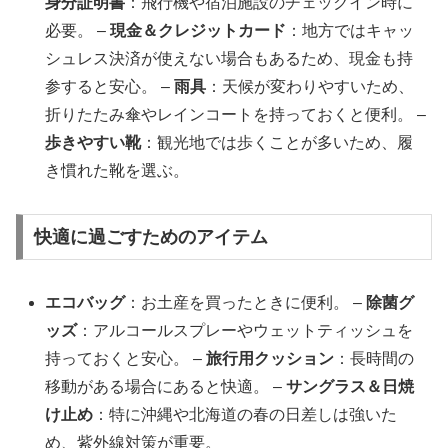
身分証明書
：飛行機や宿泊施設のチェックイン時に
必要。 –
現金＆クレジットカード
：地方ではキャッ
シュレス決済が使えない場合もあるため、現金も持
参すると安心。 –
雨具
：天候が変わりやすいため、
折りたたみ傘やレインコートを持っておくと便利。 –
歩きやすい靴
：観光地では歩くことが多いため、履
き慣れた靴を選ぶ。
快適に過ごすためのアイテム
エコバッグ
：お土産を買ったときに便利。 –
除菌グ
ッズ
：アルコールスプレーやウェットティッシュを
持っておくと安心。 –
旅行用クッション
：長時間の
移動がある場合にあると快適。 –
サングラス＆日焼
け止め
：特に沖縄や北海道の春の日差しは強いた
め、紫外線対策が重要。