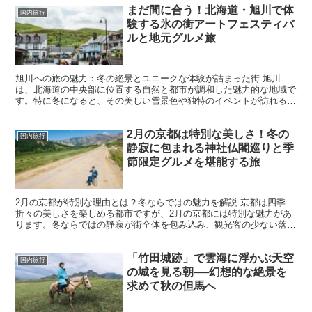
まだ間に合う！北海道・旭川で体
国内旅行
験する氷の街アートフェスティバ
ルと地元グルメ旅
旭川への旅の魅力：冬の絶景とユニークな体験が詰まった街 旭川
は、北海道の中央部に位置する自然と都市が調和した魅力的な地域で
す。特に冬になると、その美しい雪景色や独特のイベントが訪れる
人々を魅了します。寒さが厳しい地域だからこそ楽しめる体験が...
2月の京都は特別な美しさ！冬の
国内旅行
静寂に包まれる神社仏閣巡りと季
節限定グルメを堪能する旅
2月の京都が特別な理由とは？冬ならではの魅力を解説 京都は四季
折々の美しさを楽しめる都市ですが、2月の京都には特別な魅力があ
ります。冬ならではの静寂が街全体を包み込み、観光客の少ない落ち
着いた雰囲気の中で歴史的な名所を巡ることができます。ま...
「竹田城跡」で雲海に浮かぶ天空
国内旅行
の城を見る朝──幻想的な絶景を
求めて秋の但馬へ