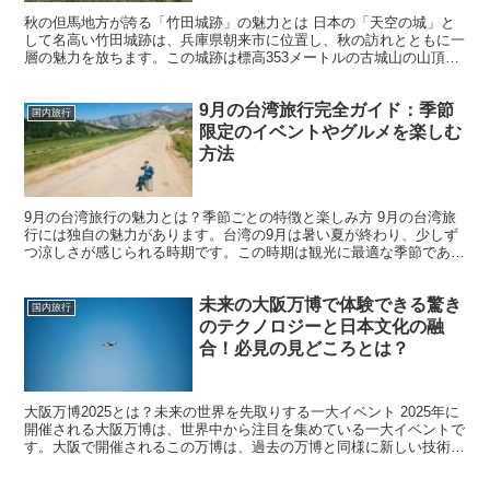
秋の但馬地方が誇る「竹田城跡」の魅力とは 日本の「天空の城」と
して名高い竹田城跡は、兵庫県朝来市に位置し、秋の訪れとともに一
層の魅力を放ちます。この城跡は標高353メートルの古城山の山頂に
築かれ、四方を山々に囲まれたそのロケーションがまさに...
9月の台湾旅行完全ガイド：季節
国内旅行
限定のイベントやグルメを楽しむ
方法
9月の台湾旅行の魅力とは？季節ごとの特徴と楽しみ方 9月の台湾旅
行には独自の魅力があります。台湾の9月は暑い夏が終わり、少しず
つ涼しさが感じられる時期です。この時期は観光に最適な季節であ
り、地元の人々は秋の到来を楽しみにしている頃です。気温...
未来の大阪万博で体験できる驚き
国内旅行
のテクノロジーと日本文化の融
合！必見の見どころとは？
大阪万博2025とは？未来の世界を先取りする一大イベント 2025年に
開催される大阪万博は、世界中から注目を集めている一大イベントで
す。大阪で開催されるこの万博は、過去の万博と同様に新しい技術や
文化が集結し、未来の社会を形作る可能性を秘めて...