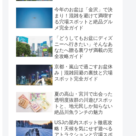
今年のお盆は「金沢」で決
まり！混雑を避けて満喫す
る穴場スポットと絶品グル
メ完全ガイド
「どうしてもお盆にディズ
ニーへ行きたい」そんなあ
なたへ贈る裏ワザ満載の完
全攻略ガイド
京都・嵐山で過ごすお盆休
み｜混雑回避の裏技と穴場
スポット完全ガイド
夏の高山・宮川で出会った
透明度抜群の川遊びスポッ
トと、地元民しか知らない
絶品川魚ランチの魅力
USJの屋内スポット徹底攻
略！天候を気にせず遊べる
アトラクションと穴場スポ