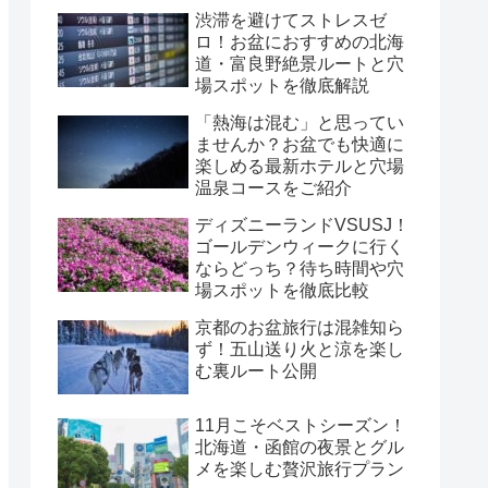
渋滞を避けてストレスゼ
ロ！お盆におすすめの北海
道・富良野絶景ルートと穴
場スポットを徹底解説
「熱海は混む」と思ってい
ませんか？お盆でも快適に
楽しめる最新ホテルと穴場
温泉コースをご紹介
ディズニーランドVSUSJ！
ゴールデンウィークに行く
ならどっち？待ち時間や穴
場スポットを徹底比較
京都のお盆旅行は混雑知ら
ず！五山送り火と涼を楽し
む裏ルート公開
11月こそベストシーズン！
北海道・函館の夜景とグル
メを楽しむ贅沢旅行プラン