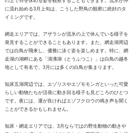
の上で羽を休める姿を観察することもできます。流氷が沖
に流れ始める3月上旬は、こうした野鳥の観察に絶好のタ
イミングです。
網走エリアでは、アザラシが流氷の上で休んでいる様子を
発見することができることもあります。また、網走湖周辺
では白鳥が飛来し、優雅に泳ぐ姿を楽しめます。特に、網
走湖の湖畔にある「濤沸湖（とうふつこ）」は白鳥の越冬
地として有名で、3月には多くの白鳥が集まります。
知床五湖周辺では、エゾリスやエゾモモンガといった可愛
らしい動物たちが活発に動き回る様子も見どころのひとつ
です。夜には、運が良ければエゾフクロウの鳴き声を聞く
ことができるかもしれません。
知床・網走エリアでは、3月ならではの野生動物の動きや