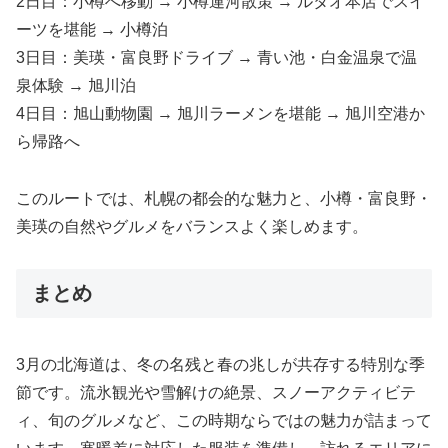
2日目：小樽へ移動 → 小樽運河散策 → ルタオ本店でスイ
ーツを堪能 → 小樽泊
3日目：美瑛・富良野ドライブ → 青い池・白金温泉で温
泉体験 → 旭川泊
4日目：旭山動物園 → 旭川ラーメンを堪能 → 旭川空港か
ら帰路へ
このルートでは、札幌の都会的な魅力と、小樽・富良野・
美瑛の自然やグルメをバランスよく楽しめます。
まとめ
3月の北海道は、冬の名残と春の兆しが共存する特別な季
節です。流氷観光や雪解けの絶景、スノーアクティビテ
ィ、旬のグルメなど、この時期ならではの魅力が詰まって