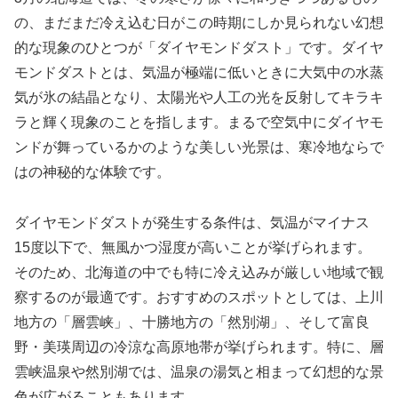
の、まだまだ冷え込む日がこの時期にしか見られない幻想
的な現象のひとつが「ダイヤモンドダスト」です。ダイヤ
モンドダストとは、気温が極端に低いときに大気中の水蒸
気が氷の結晶となり、太陽光や人工の光を反射してキラキ
ラと輝く現象のことを指します。まるで空気中にダイヤモ
ンドが舞っているかのような美しい光景は、寒冷地ならで
はの神秘的な体験です。
ダイヤモンドダストが発生する条件は、気温がマイナス
15度以下で、無風かつ湿度が高いことが挙げられます。
そのため、北海道の中でも特に冷え込みが厳しい地域で観
察するのが最適です。おすすめのスポットとしては、上川
地方の「層雲峡」、十勝地方の「然別湖」、そして富良
野・美瑛周辺の冷涼な高原地帯が挙げられます。特に、層
雲峡温泉や然別湖では、温泉の湯気と相まって幻想的な景
色が広がることもあります。