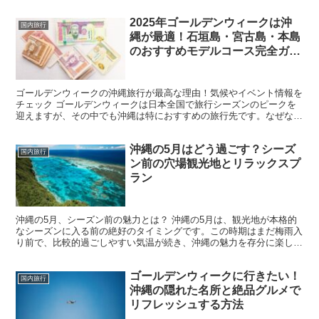
ョンが集結する場となります。この万博のテーマは「未来社...
2025年ゴールデンウィークは沖
国内旅行
縄が最適！石垣島・宮古島・本島
のおすすめモデルコース完全ガイ
ド
ゴールデンウィークの沖縄旅行が最高な理由！気候やイベント情報を
チェック ゴールデンウィークは日本全国で旅行シーズンのピークを
迎えますが、その中でも沖縄は特におすすめの旅行先です。なぜな
ら、5月の沖縄は気温が25〜28℃前後と過ごしやすく、梅...
沖縄の5月はどう過ごす？シーズ
国内旅行
ン前の穴場観光地とリラックスプ
ラン
沖縄の5月、シーズン前の魅力とは？ 沖縄の5月は、観光地が本格的
なシーズンに入る前の絶好のタイミングです。この時期はまだ梅雨入
り前で、比較的過ごしやすい気温が続き、沖縄の魅力を存分に楽しむ
ことができます。また、夏の観光客がまだ少ないため、観...
ゴールデンウィークに行きたい！
国内旅行
沖縄の隠れた名所と絶品グルメで
リフレッシュする方法