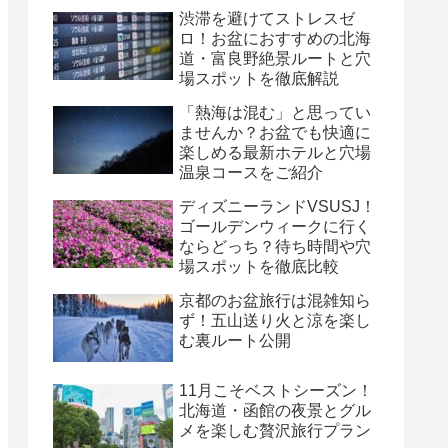
渋滞を避けてストレスゼ
ロ！お盆におすすめの北海
道・富良野絶景ルートと穴
場スポットを徹底解説
「熱海は混む」と思ってい
ませんか？お盆でも快適に
楽しめる最新ホテルと穴場
温泉コースをご紹介
ディズニーランドVSUSJ！
ゴールデンウィークに行く
ならどっち？待ち時間や穴
場スポットを徹底比較
京都のお盆旅行は混雑知ら
ず！五山送り火と涼を楽し
む裏ルート公開
11月こそベストシーズン！
北海道・函館の夜景とグル
メを楽しむ贅沢旅行プラン