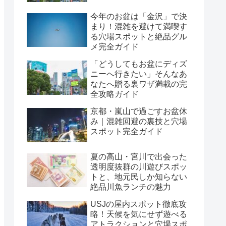
今年のお盆は「金沢」で決
まり！混雑を避けて満喫す
る穴場スポットと絶品グル
メ完全ガイド
「どうしてもお盆にディズ
ニーへ行きたい」そんなあ
なたへ贈る裏ワザ満載の完
全攻略ガイド
京都・嵐山で過ごすお盆休
み｜混雑回避の裏技と穴場
スポット完全ガイド
夏の高山・宮川で出会った
透明度抜群の川遊びスポッ
トと、地元民しか知らない
絶品川魚ランチの魅力
USJの屋内スポット徹底攻
略！天候を気にせず遊べる
アトラクションと穴場スポ