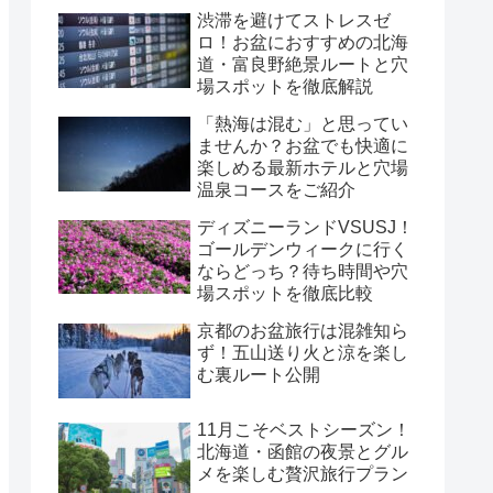
渋滞を避けてストレスゼ
ロ！お盆におすすめの北海
道・富良野絶景ルートと穴
場スポットを徹底解説
「熱海は混む」と思ってい
ませんか？お盆でも快適に
楽しめる最新ホテルと穴場
温泉コースをご紹介
ディズニーランドVSUSJ！
ゴールデンウィークに行く
ならどっち？待ち時間や穴
場スポットを徹底比較
京都のお盆旅行は混雑知ら
ず！五山送り火と涼を楽し
む裏ルート公開
11月こそベストシーズン！
北海道・函館の夜景とグル
メを楽しむ贅沢旅行プラン