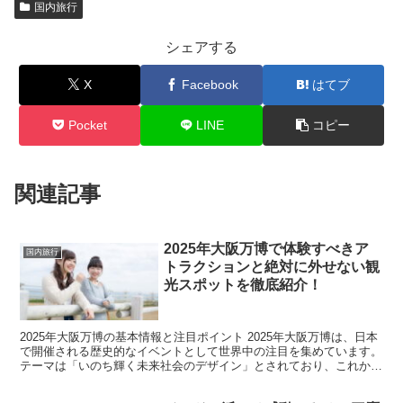
国内旅行
シェアする
X
Facebook
はてブ
Pocket
LINE
コピー
関連記事
2025年大阪万博で体験すべきア
国内旅行
トラクションと絶対に外せない観
光スポットを徹底紹介！
2025年大阪万博の基本情報と注目ポイント 2025年大阪万博は、日本
で開催される歴史的なイベントとして世界中の注目を集めています。
テーマは「いのち輝く未来社会のデザイン」とされており、これから
の社会のあり方や新技術の発展、持続可能な未来に...