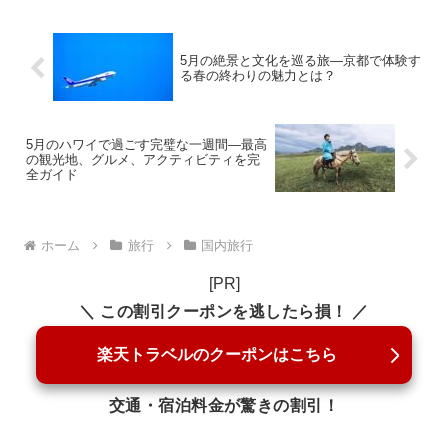
5月の絶景と文化を巡る旅—京都で体験す
る春の終わりの魅力とは？
5月のハワイで過ごす完璧な一週間—最高
の観光地、グルメ、アクティビティを完
全ガイド
ホーム
旅行
国内旅行
[PR]
＼ この割引クーポンを逃したら損！ ／
楽天トラベルのクーポンはこちら
交通・宿泊料金が驚きの割引！