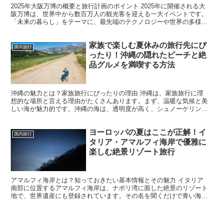
2025年大阪万博の概要と旅行計画のポイント 2025年に開催される大
阪万博は、世界中から数百万人の観光客を迎える一大イベントです。
「未来の暮らし」をテーマに、最先端のテクノロジーや世界の多様な
文化が一堂に集結します。この万博は、単なる展示...
家族で楽しむ夏休みの旅行先にぴ
国内旅行
ったり！沖縄の隠れたビーチと絶
品グルメを満喫する方法
沖縄の魅力とは？家族旅行にぴったりの理由 沖縄は、家族旅行に理
想的な場所と言える理由がたくさんあります。まず、温暖な気候と美
しい海が魅力的です。沖縄の海は、透明度が高く、シュノーケリング
やダイビングなどのウォータースポーツが豊富に楽しめます...
ヨーロッパの夏はここが正解！イ
国内旅行
タリア・アマルフィ海岸で優雅に
楽しむ絶景リゾート旅行
アマルフィ海岸とは？知っておきたい基本情報とその魅力 イタリア
南部に位置するアマルフィ海岸は、ナポリ湾に面した絶景のリゾート
地で、世界遺産にも登録されています。その名を聞くだけで青い海、
断崖絶壁の上に建つカラフルな家々、風光明媚な景色が思い...