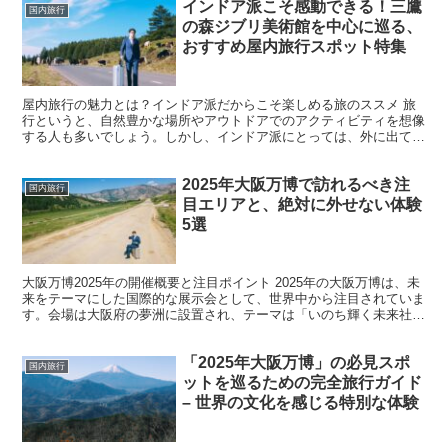
インドア派こそ感動できる！三鷹
国内旅行
の森ジブリ美術館を中心に巡る、
おすすめ屋内旅行スポット特集
屋内旅行の魅力とは？インドア派だからこそ楽しめる旅のススメ 旅
行というと、自然豊かな場所やアウトドアでのアクティビティを想像
する人も多いでしょう。しかし、インドア派にとっては、外に出て長
時間過ごすのはむしろストレスになることもあります。そん...
2025年大阪万博で訪れるべき注
国内旅行
目エリアと、絶対に外せない体験
5選
大阪万博2025年の開催概要と注目ポイント 2025年の大阪万博は、未
来をテーマにした国際的な展示会として、世界中から注目されていま
す。会場は大阪府の夢洲に設置され、テーマは「いのち輝く未来社会
のデザイン」です。この万博は、技術革新や持続可...
「2025年大阪万博」の必見スポ
国内旅行
ットを巡るための完全旅行ガイド
– 世界の文化を感じる特別な体験