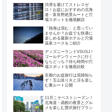
渋滞を避けてストレスゼ
ロ！お盆におすすめの北海
道・富良野絶景ルートと穴
場スポットを徹底解説
「熱海は混む」と思ってい
ませんか？お盆でも快適に
楽しめる最新ホテルと穴場
温泉コースをご紹介
ディズニーランドVSUSJ！
ゴールデンウィークに行く
ならどっち？待ち時間や穴
場スポットを徹底比較
京都のお盆旅行は混雑知ら
ず！五山送り火と涼を楽し
む裏ルート公開
11月こそベストシーズン！
北海道・函館の夜景とグル
メを楽しむ贅沢旅行プラン