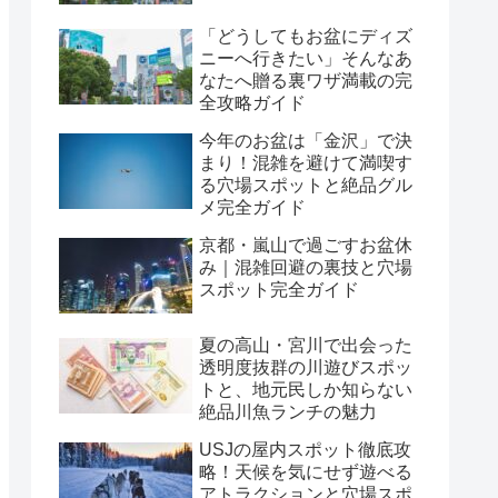
「どうしてもお盆にディズ
ニーへ行きたい」そんなあ
なたへ贈る裏ワザ満載の完
全攻略ガイド
今年のお盆は「金沢」で決
まり！混雑を避けて満喫す
る穴場スポットと絶品グル
メ完全ガイド
京都・嵐山で過ごすお盆休
み｜混雑回避の裏技と穴場
スポット完全ガイド
夏の高山・宮川で出会った
透明度抜群の川遊びスポッ
トと、地元民しか知らない
絶品川魚ランチの魅力
USJの屋内スポット徹底攻
略！天候を気にせず遊べる
アトラクションと穴場スポ