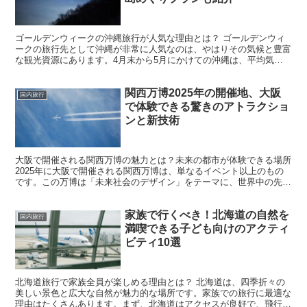
ゴールデンウィークの沖縄旅行が人気な理由とは？ ゴールデンウィ
ークの旅行先として沖縄が非常に人気なのは、やはりその気候と豊富
な観光資源にあります。4月末から5月にかけての沖縄は、平均気温
が20℃を超え、心地よい温暖な気候です。この時期は梅雨...
関西万博2025年の開催地、大阪
国内旅行
で体験できる驚きのアトラクショ
ンと新技術
大阪で開催される関西万博の魅力とは？未来の都市が体験できる場所
2025年に大阪で開催される関西万博は、単なるイベント以上のもの
です。この万博は「未来社会のデザイン」をテーマに、世界中の先進
的な技術と文化が一堂に集まります。大阪の街全体がこ...
家族で行くべき！北海道の自然を
国内旅行
満喫できる子ども向けのアクティ
ビティ10選
北海道旅行で家族全員が楽しめる理由とは？ 北海道は、四季折々の
美しい景色と広大な自然が魅力的な場所です。家族での旅行に最適な
理由はたくさんあります。まず、北海道はアクセスが良好で、飛行機