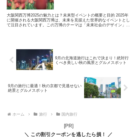
大阪関西万博2025の魅力とは？未来型イベントの概要と目的 2025年
に開催される大阪関西万博は、未来を見据えた世界的なイベントとし
て注目されています。この万博のテーマは「未来社会のデザイン」で
あり、参加者が未来のテクノロジーや文化を体験し...
9月の北海道旅行はこれで決まり！絶対行
くべき美しい秋の風景とグルメスポット
9月の旅行に最適！秋の京都で見逃せない
絶景とグルメスポット
ホーム
旅行
国内旅行
[PR]
＼ この割引クーポンを逃したら損！ ／