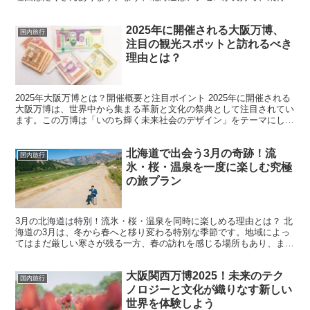
や新幹線、車で簡単に訪れることができるため、家族全員が...
2025年に開催される大阪万博、
国内旅行
注目の観光スポットと訪れるべき
理由とは？
2025年大阪万博とは？開催概要と注目ポイント 2025年に開催される
大阪万博は、世界中から集まる革新と文化の祭典として注目されてい
ます。この万博は「いのち輝く未来社会のデザイン」をテーマにして
おり、未来の社会や技術がどのように人々の生活を...
北海道で出会う3月の奇跡！流
国内旅行
氷・桜・温泉を一度に楽しむ究極
の旅プラン
3月の北海道は特別！流氷・桜・温泉を同時に楽しめる理由とは？ 北
海道の3月は、冬から春へと移り変わる特別な季節です。地域によっ
てはまだ厳しい寒さが残る一方、春の訪れを感じる場所もあり、まる
で異なる季節が共存しているような体験ができます。特に...
大阪関西万博2025！未来のテク
国内旅行
ノロジーと文化が織りなす新しい
世界を体験しよう