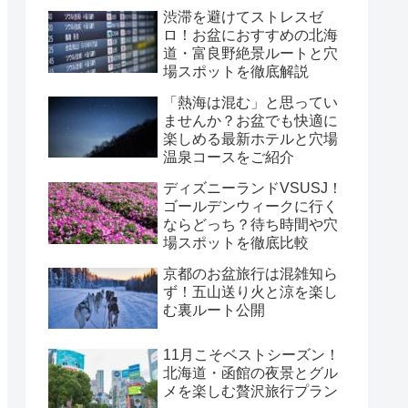
渋滞を避けてストレスゼ
ロ！お盆におすすめの北海
道・富良野絶景ルートと穴
場スポットを徹底解説
「熱海は混む」と思ってい
ませんか？お盆でも快適に
楽しめる最新ホテルと穴場
温泉コースをご紹介
ディズニーランドVSUSJ！
ゴールデンウィークに行く
ならどっち？待ち時間や穴
場スポットを徹底比較
京都のお盆旅行は混雑知ら
ず！五山送り火と涼を楽し
む裏ルート公開
11月こそベストシーズン！
北海道・函館の夜景とグル
メを楽しむ贅沢旅行プラン