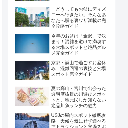
「どうしてもお盆にディズ
ニーへ行きたい」そんなあ
なたへ贈る裏ワザ満載の完
全攻略ガイド
今年のお盆は「金沢」で決
まり！混雑を避けて満喫す
る穴場スポットと絶品グル
メ完全ガイド
京都・嵐山で過ごすお盆休
み｜混雑回避の裏技と穴場
スポット完全ガイド
夏の高山・宮川で出会った
透明度抜群の川遊びスポッ
トと、地元民しか知らない
絶品川魚ランチの魅力
USJの屋内スポット徹底攻
略！天候を気にせず遊べる
アトラクションと穴場スポ