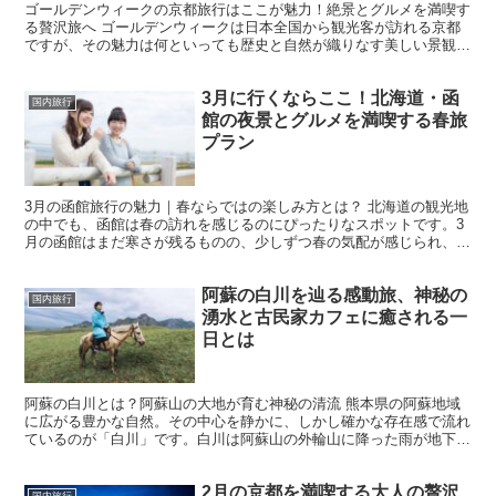
ゴールデンウィークの京都旅行はここが魅力！絶景とグルメを満喫す
る贅沢旅へ ゴールデンウィークは日本全国から観光客が訪れる京都
ですが、その魅力は何といっても歴史と自然が織りなす美しい景観、
そして絶品のグルメにあります。春の訪れとともに心地よい...
3月に行くならここ！北海道・函
国内旅行
館の夜景とグルメを満喫する春旅
プラン
3月の函館旅行の魅力｜春ならではの楽しみ方とは？ 北海道の観光地
の中でも、函館は春の訪れを感じるのにぴったりなスポットです。3
月の函館はまだ寒さが残るものの、少しずつ春の気配が感じられ、冬
とは異なる表情を楽しむことができます。観光地としての...
阿蘇の白川を辿る感動旅、神秘の
国内旅行
湧水と古民家カフェに癒される一
日とは
阿蘇の白川とは？阿蘇山の大地が育む神秘の清流 熊本県の阿蘇地域
に広がる豊かな自然。その中心を静かに、しかし確かな存在感で流れ
ているのが「白川」です。白川は阿蘇山の外輪山に降った雨が地下を
通って濾過され、南阿蘇村にある「白川水源」などの湧水と...
2月の京都を満喫する大人の贅沢
国内旅行