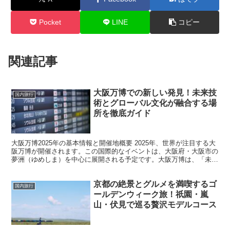
Pocket
LINE
コピー
関連記事
大阪万博での新しい発見！未来技
国内旅行
術とグローバル文化が融合する場
所を徹底ガイド
大阪万博2025年の基本情報と開催地概要 2025年、世界が注目する大
阪万博が開催されます。この国際的なイベントは、大阪府・大阪市の
夢洲（ゆめしま）を中心に展開される予定です。大阪万博は、「未来
社会のデザイン」をテーマに、世界中の参加国がそ...
京都の絶景とグルメを満喫するゴ
国内旅行
ールデンウィーク旅！祇園・嵐
山・伏見で巡る贅沢モデルコース