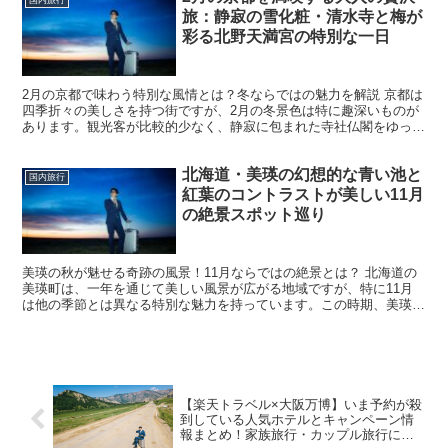
旅：静寂の雪化粧・清水寺と梅が
彩る北野天満宮の特別な一日
2月の京都で味わう特別な風情とは？冬ならではの魅力を解説 京都は
四季折々の美しさを持つ街ですが、2月の冬景色は特に趣深いものが
あります。観光客が比較的少なく、静寂に包まれた寺社仏閣をゆった
りと巡ることができるのが最大の魅力です。冬の京都では...
北海道・美瑛の幻想的な青い池と
国内旅行
紅葉のコントラストが美しい11月
の絶景スポット巡り
美瑛の秋が魅せる奇跡の風景！11月ならではの絶景とは？ 北海道の
美瑛町は、一年を通じて美しい風景が広がる地域ですが、特に11月
は他の季節とは異なる特別な魅力を持っています。この時期、美瑛の
丘陵地帯は紅葉と初雪が織りなす幻想的な風景に包まれま...
【楽天トラベル×大阪万博】いま予約が殺
到している人気ホテルとキャンペーン情
報まとめ！家族旅行・カップル旅行にも