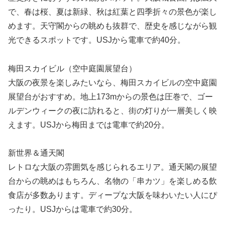
で、春は桜、夏は新緑、秋は紅葉と四季折々の景色が楽し
めます。天守閣からの眺めも抜群で、歴史を感じながら観
光できるスポットです。USJから電車で約40分。
梅田スカイビル（空中庭園展望台）
大阪の夜景を楽しみたいなら、梅田スカイビルの空中庭園
展望台がおすすめ。地上173mからの景色は圧巻で、ゴー
ルデンウィークの夜に訪れると、街の灯りが一層美しく映
えます。USJから梅田までは電車で約20分。
新世界＆通天閣
レトロな大阪の雰囲気を感じられるエリア。通天閣の展望
台からの眺めはもちろん、名物の「串カツ」を楽しめる飲
食店が多数あります。ディープな大阪を味わいたい人にぴ
ったり。USJからは電車で約30分。