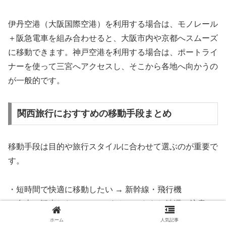
伊丹空港（大阪国際空港）を利用する場合は、モノレール
＋阪急電車を組み合わせると、大阪市内や京都へスムーズ
に移動できます。神戸空港を利用する場合は、ポートライ
ナーを使って三宮へアクセスし、そこから各地へ向かうの
が一般的です。
関西旅行におすすめの移動手段まとめ
移動手段は目的や旅行スタイルに合わせて選ぶのが重要で
す。
・短時間で快適に移動したい → 新幹線・飛行機
・自由に観光したい → レンタカー（ただし渋滞に注意）
・都市間移動をスムーズにしたい → 電車・私鉄活用
ホーム
人気記事